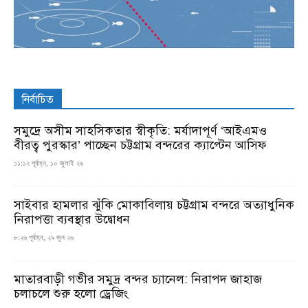
নির্বাচিত
সমুদ্রে অসীম সাহসিকতার স্বীকৃতি: মর্যাদাপূর্ণ ‘আইএমও
বীরত্ব পুরস্কার’ পাচ্ছেন চট্টগ্রাম বন্দরের ক্যাপ্টেন আসিফ
১১:১২ পূর্বাহ্ন, ১০ জুলাই ২৬
সাইবার হামলার ঝুঁকি মোকাবিলায় চট্টগ্রাম বন্দরে অত্যাধুনিক
নিরাপত্তা ব্যবস্থার উদ্বোধন
৮:২৬ পূর্বাহ্ন, ২৯ জুন ২৬
মাতারবাড়ী গভীর সমুদ্র বন্দর চ্যানেল: নিরাপদ জাহাজ
চলাচলে শুরু হলো ড্রেজিং