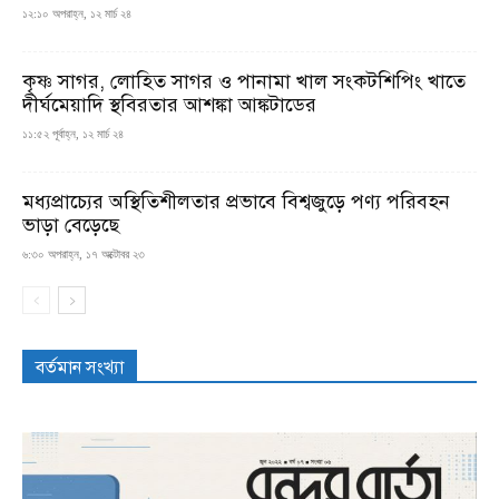
১২:১০ অপরাহ্ন, ১২ মার্চ ২৪
কৃষ্ণ সাগর, লোহিত সাগর ও পানামা খাল সংকটশিপিং খাতে
দীর্ঘমেয়াদি স্থবিরতার আশঙ্কা আঙ্কটাডের
১১:৫২ পূর্বাহ্ন, ১২ মার্চ ২৪
মধ্যপ্রাচ্যের অস্থিতিশীলতার প্রভাবে বিশ্বজুড়ে পণ্য পরিবহন
ভাড়া বেড়েছে
৬:৩০ অপরাহ্ন, ১৭ অক্টোবর ২৩
বর্তমান সংখ্যা