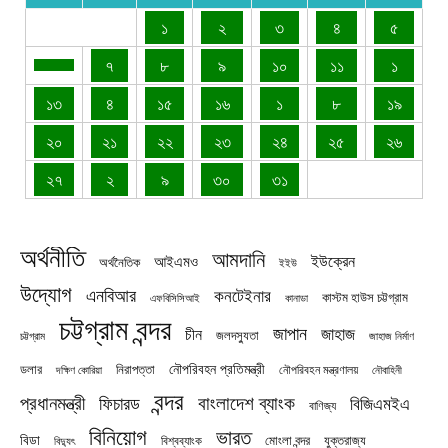
১
২
৩
৪
৫
৭
৮
৯
১০
১১
১
১৩
৪
১৫
১৬
১
৮
১৯
২০
২১
২২
২৩
২৪
২৫
২৬
২৭
২
৯
৩০
৩১
অর্থনীতি
আমদানি
ইউক্রেন
আইএমও
অর্থনৈতিক
ইইউ
উদ্যোগ
এনবিআর
কনটেইনার
কাস্টম হাউস চট্টগ্রাম
এফবিসিসিআই
কানাডা
চট্টগ্রাম বন্দর
জাপান
জাহাজ
চীন
জলদস্যুতা
চট্টগ্রাম
জাহাজ নির্মাণ
নৌপরিবহন প্রতিমন্ত্রী
নিরাপত্তা
ডলার
নৌপরিবহন মন্ত্রণালয়
নৌবাহিনী
দক্ষিণ কোরিয়া
বন্দর
প্রধানমন্ত্রী
বাংলাদেশ ব্যাংক
ফিচারড
বিজিএমইএ
বাণিজ্য
বিনিয়োগ
ভারত
বিডা
যুক্তরাজ্য
বিশ্বব্যাংক
মোংলা বন্দর
বিদ্যুৎ