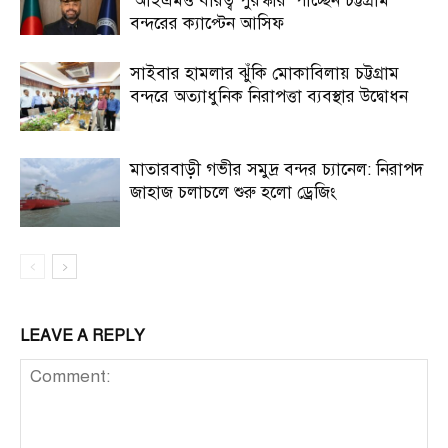
‘আইএমও বীরত্ব পুরস্কার’ পাচ্ছেন চট্টগ্রাম
বন্দরের ক্যাপ্টেন আসিফ
সাইবার হামলার ঝুঁকি মোকাবিলায় চট্টগ্রাম
বন্দরে অত্যাধুনিক নিরাপত্তা ব্যবস্থার উদ্বোধন
মাতারবাড়ী গভীর সমুদ্র বন্দর চ্যানেল: নিরাপদ
জাহাজ চলাচলে শুরু হলো ড্রেজিং
LEAVE A REPLY