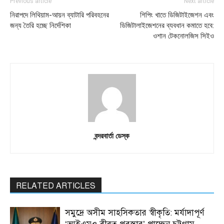
Previous article
Next article
নিরাপদে লিথিয়াম-আয়ন ব্যাটারি পরিবহনের
শিপিং খাতে ডিজিটাইজেশন এবং
জন্য তৈরি হচ্ছে নির্দেশিকা
ডিজিটালাইজেশনের ব্যবধান কমাতে হবে:
ওশান টেকনোলজিস সিইও
বন্দরবার্তা ডেস্ক
RELATED ARTICLES
সমুদ্রে অসীম সাহসিকতার স্বীকৃতি: মর্যাদাপূর্ণ