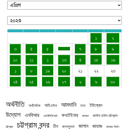
১
২
৩
৪
৫
৭
৮
৯
১০
১১
১
১৩
৪
১৫
১৬
১
৮
১৯
২০
২১
২২
২৩
২৪
২৫
২৬
২৭
২
৯
৩০
অর্থনীতি
আমদানি
ইউক্রেন
আইএমও
অর্থনৈতিক
ইইউ
উদ্যোগ
এনবিআর
কনটেইনার
কাস্টম হাউস চট্টগ্রাম
এফবিসিসিআই
কানাডা
চট্টগ্রাম বন্দর
জাপান
জাহাজ
চীন
জলদস্যুতা
চট্টগ্রাম
জাহাজ নির্মাণ