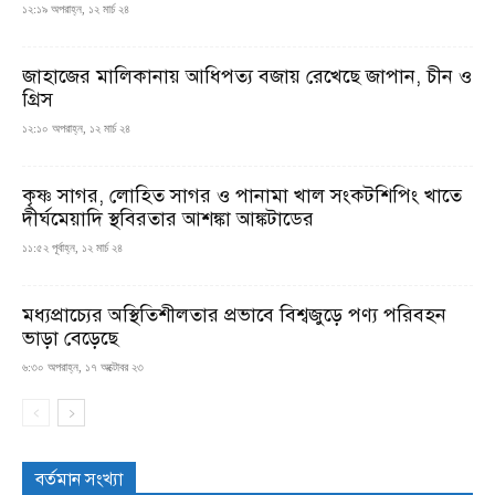
১২:১৯ অপরাহ্ন, ১২ মার্চ ২৪
জাহাজের মালিকানায় আধিপত্য বজায় রেখেছে জাপান, চীন ও
গ্রিস
১২:১০ অপরাহ্ন, ১২ মার্চ ২৪
কৃষ্ণ সাগর, লোহিত সাগর ও পানামা খাল সংকটশিপিং খাতে
দীর্ঘমেয়াদি স্থবিরতার আশঙ্কা আঙ্কটাডের
১১:৫২ পূর্বাহ্ন, ১২ মার্চ ২৪
মধ্যপ্রাচ্যের অস্থিতিশীলতার প্রভাবে বিশ্বজুড়ে পণ্য পরিবহন
ভাড়া বেড়েছে
৬:৩০ অপরাহ্ন, ১৭ অক্টোবর ২৩
বর্তমান সংখ্যা