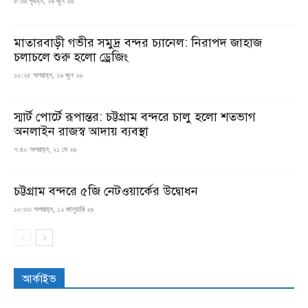
৮:২৬ পূর্বাহ্ন, ২৯ জুন ২৬
মাতারবাড়ী গভীর সমুদ্র বন্দর চ্যানেল: নিরাপদ জাহাজ
চলাচলে শুরু হলো ড্রেজিং
১০:২৫ অপরাহ্ন, ১৬ জুন ২৬
স্মার্ট পোর্টে রূপান্তর: চট্টগ্রাম বন্দরে চালু হলো শতভাগ
অনলাইন রাজস্ব আদায় ব্যবস্থা
৭:৪০ অপরাহ্ন, ২১ মে ২৬
চট্টগ্রাম বন্দরে ৫জি নেটওয়ার্কের উদ্বোধন
১০:৩৩ অপরাহ্ন, ১২ জানুয়ারি ২৬
আর্কাইভ