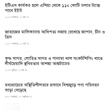
ইটিএস কার্যকর হলে এশিয়া থেকে ১১০ কোটি ডলার ট্যাক্স
পাবে ইইউ
১২:১৯ অপরাহ্ন, ১২ মার্চ ২৪
জাহাজের মালিকানায় আধিপত্য বজায় রেখেছে জাপান, চীন ও
গ্রিস
১২:১০ অপরাহ্ন, ১২ মার্চ ২৪
কৃষ্ণ সাগর, লোহিত সাগর ও পানামা খাল সংকটশিপিং খাতে
দীর্ঘমেয়াদি স্থবিরতার আশঙ্কা আঙ্কটাডের
১১:৫২ পূর্বাহ্ন, ১২ মার্চ ২৪
মধ্যপ্রাচ্যের অস্থিতিশীলতার প্রভাবে বিশ্বজুড়ে পণ্য পরিবহন
ভাড়া বেড়েছে
৬:৩০ অপরাহ্ন, ১৭ অক্টোবর ২৩