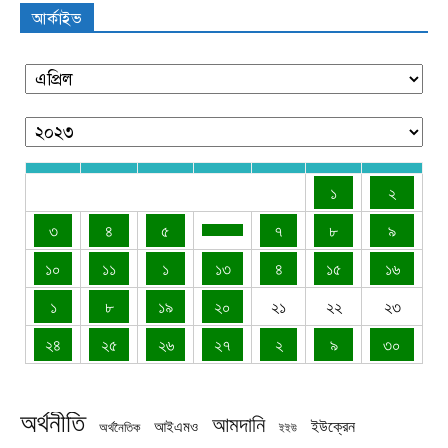
আর্কাইভ
১
২
৩
৪
৫
৭
৮
৯
১০
১১
১
১৩
৪
১৫
১৬
১
৮
১৯
২০
২১
২২
২৩
২৪
২৫
২৬
২৭
২
৯
৩০
অর্থনীতি
আমদানি
ইউক্রেন
আইএমও
অর্থনৈতিক
ইইউ