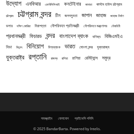
উদ্যোগ
এনবিআর
কনটেইনার
কাস্টম হাউস চট্টগ্রাম
এফবিসিসিআই
কানাডা
চট্টগ্রাম বন্দর
জাপান
জাহাজ
চীন
জলদস্যুতা
চট্টগ্রাম
জাহাজ নির্মাণ
নৌপরিবহন প্রতিমন্ত্রী
নিরাপত্তা
ডলার
নৌপরিবহন মন্ত্রণালয়
নৌবাহিনী
দক্ষিণ কোরিয়া
বন্দর
প্রধানমন্ত্রী
বাংলাদেশ ব্যাংক
ফিচারড
বিজিএমইএ
বাণিজ্য
বিনিয়োগ
ভারত
বিডা
যুক্তরাজ্য
বিশ্বব্যাংক
মোংলা বন্দর
বিদ্যুৎ
রপ্তানি
যুক্তরাষ্ট্র
সমুদ্র
রেমিট্যান্স
রাশিয়া
রাজস্ব
রাশিয়া
সাবস্ক্রাইব
যোগাযোগ
প্রাইভেসি পলিসি
© 2025 BandarBarta. Powered by Intelis.