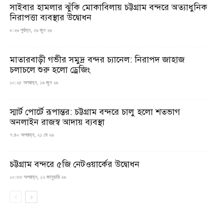
সাইবার হামলার ঝুঁকি মোকাবিলায় চট্টগ্রাম বন্দরে অত্যাধুনিক
নিরাপত্তা ব্যবস্থার উদ্বোধন
৮:২৬ পূর্বাহ্ন, ২৯ জুন ২৬
মাতারবাড়ী গভীর সমুদ্র বন্দর চ্যানেল: নিরাপদ জাহাজ
চলাচলে শুরু হলো ড্রেজিং
১০:২৫ অপরাহ্ন, ১৬ জুন ২৬
স্মার্ট পোর্টে রূপান্তর: চট্টগ্রাম বন্দরে চালু হলো শতভাগ
অনলাইন রাজস্ব আদায় ব্যবস্থা
৭:৪০ অপরাহ্ন, ২১ মে ২৬
চট্টগ্রাম বন্দরে ৫জি নেটওয়ার্কের উদ্বোধন
১০:৩৩ অপরাহ্ন, ১২ জানুয়ারি ২৬