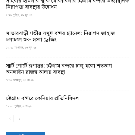
সাইবার হামলার ঝুঁকি মোকাবিলায় চট্টগ্রাম বন্দরে অত্যাধুনিক
নিরাপত্তা ব্যবস্থার উদ্বোধন
৮:২৬ পূর্বাহ্ন, ২৯ জুন ২৬
মাতারবাড়ী গভীর সমুদ্র বন্দর চ্যানেল: নিরাপদ জাহাজ
চলাচলে শুরু হলো ড্রেজিং
১০:২৫ অপরাহ্ন, ১৬ জুন ২৬
স্মার্ট পোর্টে রূপান্তর: চট্টগ্রাম বন্দরে চালু হলো শতভাগ
অনলাইন রাজস্ব আদায় ব্যবস্থা
৭:৪০ অপরাহ্ন, ২১ মে ২৬
চট্টগ্রাম বন্দরে কেনিয়ার প্রতিনিধিদল
১১:০০ পূর্বাহ্ন, ৬ মে ২৬