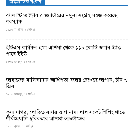
আন্তর্জাতিক সংবাদ
ব্যালাস্ট ও স্ক্রাবার ওয়াটারের নমুনা সংগ্রহ সহজ করেছে
নরম্যাক
১২:৩৩ অপরাহ্ন, ১২ মার্চ ২৪
ইটিএস কার্যকর হলে এশিয়া থেকে ১১০ কোটি ডলার ট্যাক্স
পাবে ইইউ
১২:১৯ অপরাহ্ন, ১২ মার্চ ২৪
জাহাজের মালিকানায় আধিপত্য বজায় রেখেছে জাপান, চীন ও
গ্রিস
১২:১০ অপরাহ্ন, ১২ মার্চ ২৪
কৃষ্ণ সাগর, লোহিত সাগর ও পানামা খাল সংকটশিপিং খাতে
দীর্ঘমেয়াদি স্থবিরতার আশঙ্কা আঙ্কটাডের
১১:৫২ পূর্বাহ্ন, ১২ মার্চ ২৪