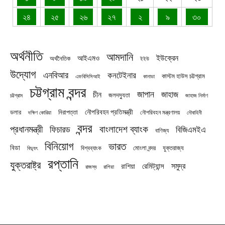
২৪
২৫
২৬
২৭
২
৯
৩০
অর্থনীতি
আমদানি
ইউক্রেন
আইএমও
অর্থনৈতিক
ইইউ
উদ্যোগ
এনবিআর
কনটেইনার
কাস্টম হাউস চট্টগ্রাম
এফবিসিসিআই
কানাডা
চট্টগ্রাম বন্দর
জাপান
জাহাজ
চীন
জলদস্যুতা
চট্টগ্রাম
জাহাজ নির্মাণ
নৌপরিবহন প্রতিমন্ত্রী
নিরাপত্তা
ডলার
নৌপরিবহন মন্ত্রণালয়
নৌবাহিনী
দক্ষিণ কোরিয়া
বন্দর
প্রধানমন্ত্রী
বাংলাদেশ ব্যাংক
ফিচারড
বিজিএমইএ
বাণিজ্য
বিনিয়োগ
ভারত
বিডা
যুক্তরাজ্য
বিশ্বব্যাংক
মোংলা বন্দর
বিদ্যুৎ
রপ্তানি
যুক্তরাষ্ট্র
সমুদ্র
রেমিট্যান্স
রাশিয়া
রাজস্ব
রাশিয়া