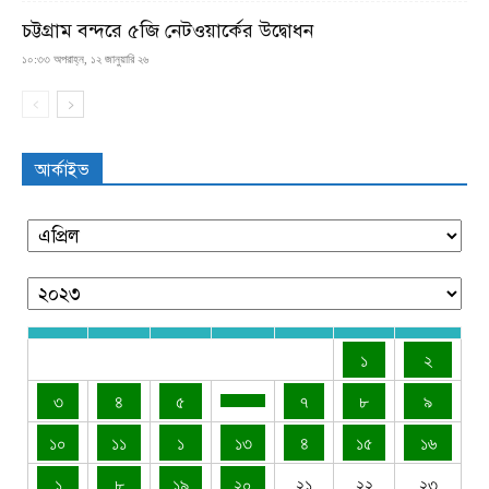
চট্টগ্রাম বন্দরে ৫জি নেটওয়ার্কের উদ্বোধন
১০:৩৩ অপরাহ্ন, ১২ জানুয়ারি ২৬
আর্কাইভ
১
২
৩
৪
৫
৭
৮
৯
১০
১১
১
১৩
৪
১৫
১৬
১
৮
১৯
২০
২১
২২
২৩