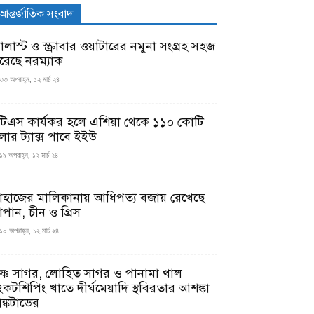
আন্তর্জাতিক সংবাদ
যালাস্ট ও স্ক্রাবার ওয়াটারের নমুনা সংগ্রহ সহজ
রেছে নরম্যাক
৩৩ অপরাহ্ন, ১২ মার্চ ২৪
টিএস কার্যকর হলে এশিয়া থেকে ১১০ কোটি
লার ট্যাক্স পাবে ইইউ
১৯ অপরাহ্ন, ১২ মার্চ ২৪
াহাজের মালিকানায় আধিপত্য বজায় রেখেছে
াপান, চীন ও গ্রিস
১০ অপরাহ্ন, ১২ মার্চ ২৪
ৃষ্ণ সাগর, লোহিত সাগর ও পানামা খাল
ংকটশিপিং খাতে দীর্ঘমেয়াদি স্থবিরতার আশঙ্কা
ঙ্কটাডের