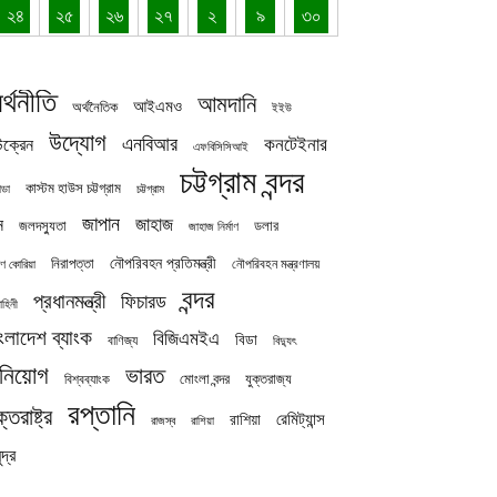
২৪
২৫
২৬
২৭
২
৯
৩০
র্থনীতি
আমদানি
আইএমও
অর্থনৈতিক
ইইউ
উদ্যোগ
এনবিআর
কনটেইনার
ক্রেন
এফবিসিসিআই
চট্টগ্রাম বন্দর
কাস্টম হাউস চট্টগ্রাম
চট্টগ্রাম
াডা
জাপান
জাহাজ
ন
জলদস্যুতা
ডলার
জাহাজ নির্মাণ
নৌপরিবহন প্রতিমন্ত্রী
নিরাপত্তা
নৌপরিবহন মন্ত্রণালয়
ষিণ কোরিয়া
বন্দর
প্রধানমন্ত্রী
ফিচারড
াহিনী
ংলাদেশ ব্যাংক
বিজিএমইএ
বিডা
বাণিজ্য
বিদ্যুৎ
িনিয়োগ
ভারত
যুক্তরাজ্য
বিশ্বব্যাংক
মোংলা বন্দর
রপ্তানি
ক্তরাষ্ট্র
রেমিট্যান্স
রাশিয়া
রাজস্ব
রাশিয়া
দ্র