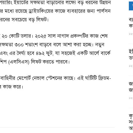
রিং ইয়ার্ডের সক্ষমতা বাড়ানোর লক্ষ্যে বড় ধরনের উন্নয়ন
ের মধ্যে রয়েছে ড্রাইডকিংয়ের কাজে ব্যবহারের জন্য পার্লসন
ব্
নের সবচেয়ে বড় লিফট।
ক
১২:
়েছে ২০ কোটি ডলার। ২০২৫ সাল নাগাদ প্রকল্পটির কাজ শেষ
ং সক্ষমতা ৩০০ শতাংশ বাড়বে বলে আশা করা হচ্ছে। নতুন
ই
বং এর দৈর্ঘ্য হবে ৪৯২ ফুট, যা সহজেই একটি আর্লে বার্কে
ড
যাট শিপ (এলসিএস) লিফট করতে পারবে।
১২:
ৌবাহিনীর মেপোর্ট নেভাল স্টেশনের কাছে। এই ঘাঁটিটি ফ্রিডম-
জ
বে কাজ করে।
জ
১২:
ক
স
আ