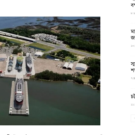
বন
৮:২৬
ম
জ
১০:
স্
শ
৭:৪
চট
১১:০