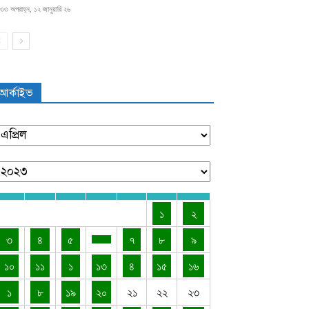
৩৩ অপরাহ্ন, ১২ জানুয়ারি ২৬
আর্কাইভ
১
২
৩
৪
৫
৭
৮
৯
১০
১১
১
১৩
৪
১৫
১৬
১
৮
১৯
২০
২১
২২
২৩