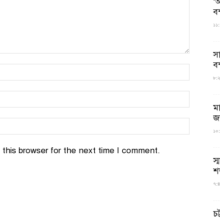
‘আ
ব
১১:
স
বন
৮:২৬
ম
জ
১০:
this browser for the next time I comment.
স্
শ
৭:৪
চট