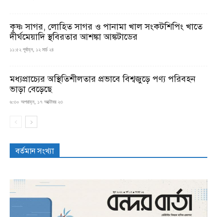
কৃষ্ণ সাগর, লোহিত সাগর ও পানামা খাল সংকটশিপিং খাতে
দীর্ঘমেয়াদি স্থবিরতার আশঙ্কা আঙ্কটাডের
১১:৫২ পূর্বাহ্ন, ১২ মার্চ ২৪
মধ্যপ্রাচ্যের অস্থিতিশীলতার প্রভাবে বিশ্বজুড়ে পণ্য পরিবহন
ভাড়া বেড়েছে
৬:৩০ অপরাহ্ন, ১৭ অক্টোবর ২৩
বর্তমান সংখ্যা