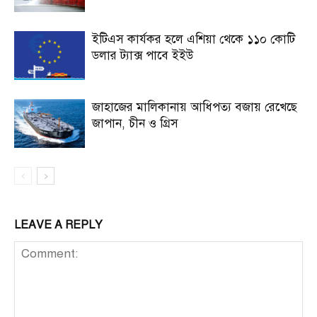
ইটিএস কার্যকর হলে এশিয়া থেকে ১১০ কোটি
ডলার ট্যাক্স পাবে ইইউ
জাহাজের মালিকানায় আধিপত্য বজায় রেখেছে
জাপান, চীন ও গ্রিস
LEAVE A REPLY