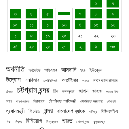
১
২
৩
৪
৫
৭
৮
৯
১০
১১
১
১৩
৪
১৫
১৬
১
৮
১৯
২০
২১
২২
২৩
২৪
২৫
২৬
২৭
২
৯
৩০
অর্থনীতি
আমদানি
ইউক্রেন
আইএমও
অর্থনৈতিক
ইইউ
উদ্যোগ
এনবিআর
কনটেইনার
কাস্টম হাউস চট্টগ্রাম
এফবিসিসিআই
কানাডা
চট্টগ্রাম বন্দর
জাপান
জাহাজ
চীন
জলদস্যুতা
চট্টগ্রাম
জাহাজ নির্মাণ
নৌপরিবহন প্রতিমন্ত্রী
নিরাপত্তা
ডলার
নৌপরিবহন মন্ত্রণালয়
নৌবাহিনী
দক্ষিণ কোরিয়া
বন্দর
প্রধানমন্ত্রী
বাংলাদেশ ব্যাংক
ফিচারড
বিজিএমইএ
বাণিজ্য
বিনিয়োগ
ভারত
বিডা
যুক্তরাজ্য
বিশ্বব্যাংক
মোংলা বন্দর
বিদ্যুৎ