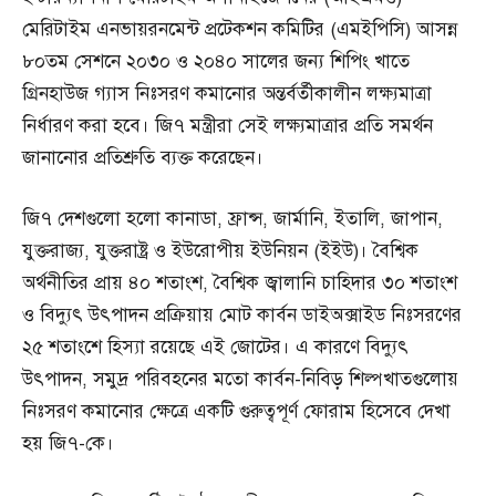
মেরিটাইম এনভায়রনমেন্ট প্রটেকশন কমিটির (এমইপিসি) আসন্ন
৮০তম সেশনে ২০৩০ ও ২০৪০ সালের জন্য শিপিং খাতে
গ্রিনহাউজ গ্যাস নিঃসরণ কমানোর অন্তর্বর্তীকালীন লক্ষ্যমাত্রা
নির্ধারণ করা হবে। জি৭ মন্ত্রীরা সেই লক্ষ্যমাত্রার প্রতি সমর্থন
জানানোর প্রতিশ্রুতি ব্যক্ত করেছেন।
জি৭ দেশগুলো হলো কানাডা, ফ্রান্স, জার্মানি, ইতালি, জাপান,
যুক্তরাজ্য, যুক্তরাষ্ট্র ও ইউরোপীয় ইউনিয়ন (ইইউ)। বৈশ্বিক
অর্থনীতির প্রায় ৪০ শতাংশ, বৈশ্বিক জ্বালানি চাহিদার ৩০ শতাংশ
ও বিদ্যুৎ উৎপাদন প্রক্রিয়ায় মোট কার্বন ডাইঅক্সাইড নিঃসরণের
২৫ শতাংশে হিস্যা রয়েছে এই জোটের। এ কারণে বিদ্যুৎ
উৎপাদন, সমুদ্র পরিবহনের মতো কার্বন-নিবিড় শিল্পখাতগুলোয়
নিঃসরণ কমানোর ক্ষেত্রে একটি গুরুত্বপূর্ণ ফোরাম হিসেবে দেখা
হয় জি৭-কে।