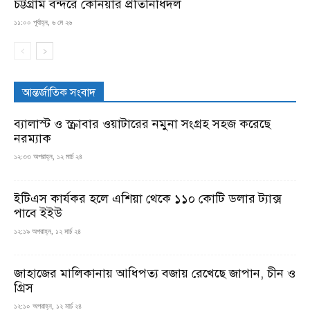
চট্টগ্রাম বন্দরে কেনিয়ার প্রতিনিধিদল
১১:০০ পূর্বাহ্ন, ৬ মে ২৬
আন্তর্জাতিক সংবাদ
ব্যালাস্ট ও স্ক্রাবার ওয়াটারের নমুনা সংগ্রহ সহজ করেছে
নরম্যাক
১২:৩৩ অপরাহ্ন, ১২ মার্চ ২৪
ইটিএস কার্যকর হলে এশিয়া থেকে ১১০ কোটি ডলার ট্যাক্স
পাবে ইইউ
১২:১৯ অপরাহ্ন, ১২ মার্চ ২৪
জাহাজের মালিকানায় আধিপত্য বজায় রেখেছে জাপান, চীন ও
গ্রিস
১২:১০ অপরাহ্ন, ১২ মার্চ ২৪