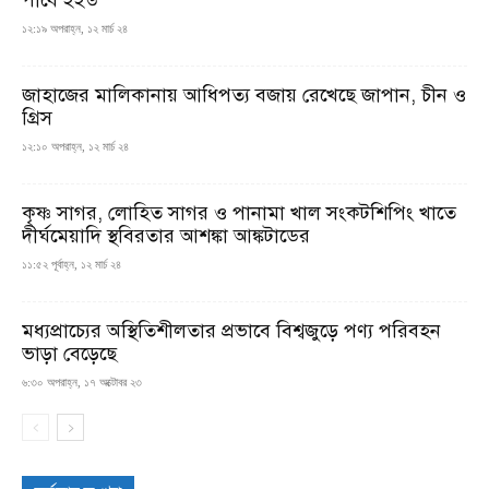
পাবে ইইউ
১২:১৯ অপরাহ্ন, ১২ মার্চ ২৪
জাহাজের মালিকানায় আধিপত্য বজায় রেখেছে জাপান, চীন ও
গ্রিস
১২:১০ অপরাহ্ন, ১২ মার্চ ২৪
কৃষ্ণ সাগর, লোহিত সাগর ও পানামা খাল সংকটশিপিং খাতে
দীর্ঘমেয়াদি স্থবিরতার আশঙ্কা আঙ্কটাডের
১১:৫২ পূর্বাহ্ন, ১২ মার্চ ২৪
মধ্যপ্রাচ্যের অস্থিতিশীলতার প্রভাবে বিশ্বজুড়ে পণ্য পরিবহন
ভাড়া বেড়েছে
৬:৩০ অপরাহ্ন, ১৭ অক্টোবর ২৩