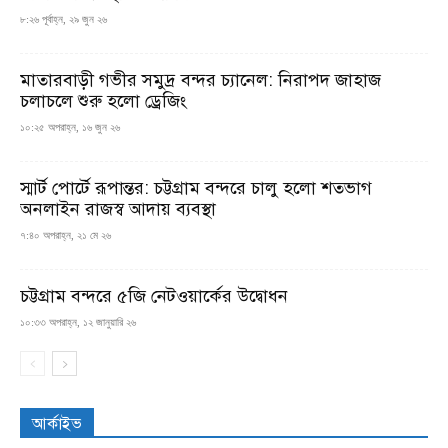
৮:২৬ পূর্বাহ্ন, ২৯ জুন ২৬
মাতারবাড়ী গভীর সমুদ্র বন্দর চ্যানেল: নিরাপদ জাহাজ
চলাচলে শুরু হলো ড্রেজিং
১০:২৫ অপরাহ্ন, ১৬ জুন ২৬
স্মার্ট পোর্টে রূপান্তর: চট্টগ্রাম বন্দরে চালু হলো শতভাগ
অনলাইন রাজস্ব আদায় ব্যবস্থা
৭:৪০ অপরাহ্ন, ২১ মে ২৬
চট্টগ্রাম বন্দরে ৫জি নেটওয়ার্কের উদ্বোধন
১০:৩৩ অপরাহ্ন, ১২ জানুয়ারি ২৬
আর্কাইভ