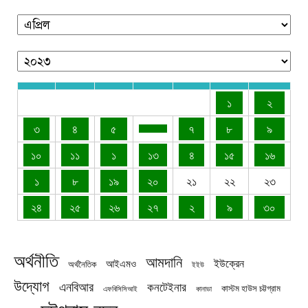
১
২
৩
৪
৫
৭
৮
৯
১০
১১
১
১৩
৪
১৫
১৬
১
৮
১৯
২০
২১
২২
২৩
২৪
২৫
২৬
২৭
২
৯
৩০
অর্থনীতি
আমদানি
ইউক্রেন
আইএমও
অর্থনৈতিক
ইইউ
উদ্যোগ
এনবিআর
কনটেইনার
কাস্টম হাউস চট্টগ্রাম
এফবিসিসিআই
কানাডা