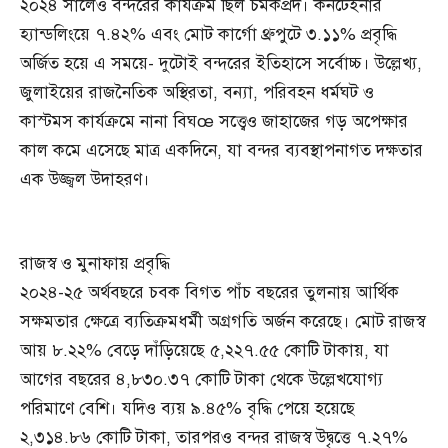
২০২৪ সালেও বন্দরের কার্যক্রম ছিল চমকপ্রদ। কনটেইনার
হ্যান্ডলিংয়ে ৭.৪২% এবং মোট কার্গো থ্রুপুটে ৩.১১% প্রবৃদ্ধি
অর্জিত হয়ে এ সময়ে- দুটোই বন্দরের ইতিহাসে সর্বোচ্চ। উল্লেখ্য,
জুলাইয়ের রাজনৈতিক অস্থিরতা, বন্যা, পরিবহন ধর্মঘট ও
কাস্টমস কার্যক্রমে নানা বিঘœ সত্ত্বেও জাহাজের গড় অপেক্ষার
কাল কমে এসেছে মাত্র একদিনে, যা বন্দর ব্যবস্থাপনাগত দক্ষতার
এক উজ্জ্বল উদাহরণ।
রাজস্ব ও মুনাফায় প্রবৃদ্ধি
২০২৪-২৫ অর্থবছরে চবক বিগত পাঁচ বছরের তুলনায় আর্থিক
সক্ষমতার ক্ষেত্রে ব্যতিক্রমধর্মী অগ্রগতি অর্জন করেছে। মোট রাজস্ব
আয় ৮.২২% বেড়ে দাঁড়িয়েছে ৫,২২৭.৫৫ কোটি টাকায়, যা
আগের বছরের ৪,৮৩০.৩৭ কোটি টাকা থেকে উল্লেখযোগ্য
পরিমাণে বেশি। যদিও ব্যয় ৯.৪৫% বৃদ্ধি পেয়ে হয়েছে
২,৩১৪.৮৬ কোটি টাকা, তারপরও বন্দর রাজস্ব উদ্বৃত্তে ৭.২৭%