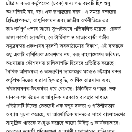
চট্টগ্রাম বন্দর কর্তৃপক্ষের (চবক) জন্য গত বছরটি ছিল শুধু
অগ্রগতিরই নয়, বরং এক রূপান্তরের বছর। এ সময়ে বন্দরের
স্থিতিস্থাপকতা, আধুনিকায়ন এবং জাতীয় অর্থনীতিতে এর
তাৎপর্যপূর্ণ প্রভাব আরো সুস্পষ্টভাবে প্রতিফলিত হয়েছে। রেকর্ড
ভাঙা কার্গো হ্যান্ডলিং, বে টার্মিনাল ও মাতারবাড়ী গভীর
সমুদ্রবন্দর প্রকল্পসহ দূরদর্শী অবকাঠামোর বিকাশ, এই বন্দরকে
শুধু একটি বাণিজ্যিক প্রবেশদ্বার নয়, বরং বাংলাদেশের ভবিষ্যৎ
অগ্রযাত্রার কৌশলগত চালিকাশক্তি হিসেবে প্রতিষ্ঠিত করেছে।
বৈশ্বিক অনিশ্চয়তা ও অভ্যন্তরীণ চ্যালেঞ্জের মধ্যেও চট্টগ্রাম বন্দর
কর্তৃপক্ষ নিজের ধারাবাহিক প্রবৃদ্ধি, আর্থিক ভারসাম্য এবং
পরিচালনগত উৎকর্ষতা ধরে রেখেছে। ডিজিটাল রূপান্তর, দক্ষ
মানবসম্পদ উন্নয়ন ও আধুনিক সরবরাহ ব্যবস্থার মাধ্যমে
প্রতিষ্ঠানটি নিজের ভেতরেই এক নতুন দক্ষতা ও গতিশীলতার
অধ্যায় সূচনা করেছে, যা আন্তর্জাতিক মানদ-ের সাথে বাংলাদেশের
সামুদ্রিক খাতকে সংযুক্ত করেছে আরো নিবিড় ও কার্যকরভাবে।
নেতৃত্বের দূরদর্শী পরিকল্পনা ও অগ্রণী মনোভাবের প্রতিফলন