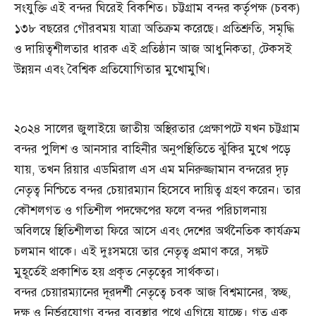
সংযুক্তি এই বন্দর ঘিরেই বিকশিত। চট্টগ্রাম বন্দর কর্তৃপক্ষ (চবক)
১৩৮ বছরের গৌরবময় যাত্রা অতিক্রম করেছে। প্রতিশ্রুতি, সমৃদ্ধি
ও দায়িত্বশীলতার ধারক এই প্রতিষ্ঠান আজ আধুনিকতা, টেকসই
উন্নয়ন এবং বৈশ্বিক প্রতিযোগিতার মুখোমুখি।
২০২৪ সালের জুলাইয়ে জাতীয় অস্থিরতার প্রেক্ষাপটে যখন চট্টগ্রাম
বন্দর পুলিশ ও আনসার বাহিনীর অনুপস্থিতিতে ঝুঁকির মুখে পড়ে
যায়, তখন রিয়ার এডমিরাল এস এম মনিরুজ্জামান বন্দরের দৃঢ়
নেতৃত্ব নিশ্চিতে বন্দর চেয়ারম্যান হিসেবে দায়িত্ব গ্রহণ করেন। তার
কৌশলগত ও গতিশীল পদক্ষেপের ফলে বন্দর পরিচালনায়
অবিলম্বে স্থিতিশীলতা ফিরে আসে এবং দেশের অর্থনৈতিক কার্যক্রম
চলমান থাকে। এই দুঃসময়ে তার নেতৃত্ব প্রমাণ করে, সঙ্কট
মুহূর্তেই প্রকাশিত হয় প্রকৃত নেতৃত্বের সার্থকতা।
বন্দর চেয়ারম্যানের দূরদর্শী নেতৃত্বে চবক আজ বিশ্বমানের, স্বচ্ছ,
দক্ষ ও নির্ভরযোগ্য বন্দর ব্যবস্থার পথে এগিয়ে যাচ্ছে। গত এক