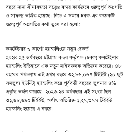
বছরে নানা সীমাবদ্ধতা সত্ত্বেও বন্দর কার্যক্রমে গুরুত্বপূর্ণ অগ্রগতি
ও সাফল্য অর্জিত হয়েছে। নিচে এ সময়ে চবক-এর কয়েকটি
গুরুত্বপূর্ণ অগ্রগতির কথা তুলে ধরা হলো:
কনটেইনার ও কার্গো হ্যান্ডলিংয়ে নতুন রেকর্ড
২০২৪-২৫ অর্থবছরে চট্টগ্রাম বন্দর কর্তৃপক্ষ (চবক) কনটেইনার
হ্যান্ডলিং ইতিহাসে এক নতুন মাইলফলক অতিক্রম করেছে। ৪৮
বছরের পথচলায় এই প্রথম বছরে ৩২,৯৬,০৬৭ টিইইউ (২০ ফুট
সমতুল্য ইউনিট) হ্যান্ডলিং করে পূর্ববর্তী বছরের তুলনায় ৪%
প্রবৃদ্ধি অর্জন করেছে। ২০২৩-২৪ অর্থবছরে এই সংখ্যা ছিল
৩১,৬৮,৬৯০ টিইইউ, অর্থাৎ অতিরিক্ত ১,২৭,৩৭৭ টিইইউ
হ্যান্ডলিং হয়েছে এ বছরে।