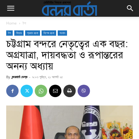
Home
টপ
টপ
ফিচার
প্রধান রচনা
বিশেষ রচনা
সংবাদ
চট্টগ্রাম বন্দরে নেতৃত্বের এক বছর:
অগ্রযাত্রা, দায়বদ্ধতা ও রূপান্তরের
অনন্য অধ্যায়
By
বন্দরবার্তা ডেস্ক
-
৯:০৩ পূর্বাহ্ন, ২১ আগস্ট ২৫