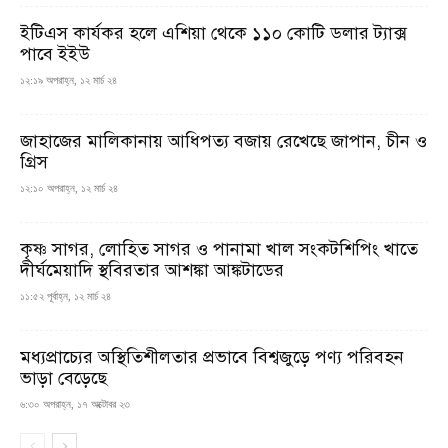
ইটিএস কার্যকর হলে এশিয়া থেকে ১১০ কোটি ডলার ট্যাক্স
পাবে ইইউ
১২:১৯ অপরাহ্ন, ১২ মার্চ ২৪
জাহাজের মালিকানায় আধিপত্য বজায় রেখেছে জাপান, চীন ও
গ্রিস
১২:১০ অপরাহ্ন, ১২ মার্চ ২৪
কৃষ্ণ সাগর, লোহিত সাগর ও পানামা খাল সংকটশিপিং খাতে
দীর্ঘমেয়াদি স্থবিরতার আশঙ্কা আঙ্কটাডের
১১:৫২ পূর্বাহ্ন, ১২ মার্চ ২৪
মধ্যপ্রাচ্যের অস্থিতিশীলতার প্রভাবে বিশ্বজুড়ে পণ্য পরিবহন
ভাড়া বেড়েছে
৬:৩০ অপরাহ্ন, ১৭ অক্টোবর ২৩