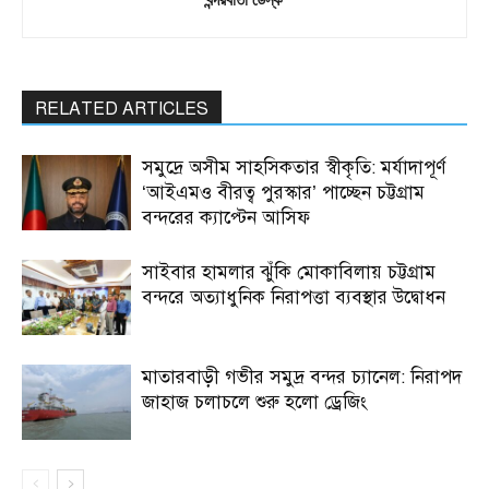
RELATED ARTICLES
সমুদ্রে অসীম সাহসিকতার স্বীকৃতি: মর্যাদাপূর্ণ
‘আইএমও বীরত্ব পুরস্কার’ পাচ্ছেন চট্টগ্রাম
বন্দরের ক্যাপ্টেন আসিফ
সাইবার হামলার ঝুঁকি মোকাবিলায় চট্টগ্রাম
বন্দরে অত্যাধুনিক নিরাপত্তা ব্যবস্থার উদ্বোধন
মাতারবাড়ী গভীর সমুদ্র বন্দর চ্যানেল: নিরাপদ
জাহাজ চলাচলে শুরু হলো ড্রেজিং