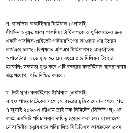
গ. লালদিয়া কনটেইনার টার্মিনাল (এলসিটি)
দীর্ঘদিন অনুন্নত থাকা লালদিয়া টার্মিনালকে আধুনিকায়নের জন্য
একটি পাবলিক-প্রাইভেট পার্টনারশিপের আওতায় এর উন্নয়ন
কার্যক্রম চলছে। বিশ্বখ্যাত এপিএম টার্মিনালসহ আন্তর্জাতিক
অপারেটররা এতে যুক্ত হয়েছে। বছরে ০.৯ মিলিয়ন টিইইউ
হ্যান্ডলিং সক্ষমতা যুক্ত করে এটি বন্দরের কনটেইনার ব্যবস্থাপনায়
উল্লেখযোগ্য গতি নিশ্চিত করবে।
ঘ. নিউ মুরিং কনটেইনার টার্মিনাল (এনসিটি)
সাইফ পাওয়ারটেকের সঙ্গে ১৭ বছরের চুক্তির মেয়াদ শেষে, গত
৭ জুলাই ২০২৫-এ চট্টগ্রাম ড্রাই ডক লিমিটেড (সিডিডিএল)-এর
কাছে এনসিটি পরিচালনার দায়িত্ব হস্তান্তর করা হয়। বাংলাদেশ
নৌবাহিনীর তত্ত্বাবধানে পরিচালিত সিডিডিএল কার্যক্রমের প্রথম