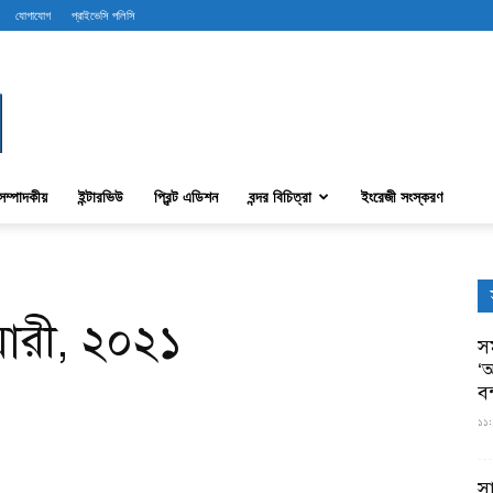
যোগাযোগ
প্রাইভেসি পলিসি
সম্পাদকীয়
ইন্টারভিউ
প্রিন্ট এডিশন
বন্দর বিচিত্রা
ইংরেজী সংস্করণ
ুয়ারী, ২০২১
সম
‘আ
ব
১১:
স