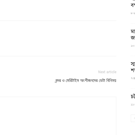
বন
৮:২৬
ম
জ
১০:
স্
শ
Next article
৭:৪
বন্দর ও মেরিটাইম অংশীজনদের ডেটা বিনিময়
চট
১১:০