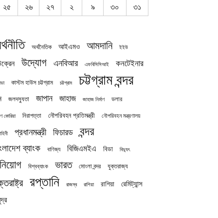
২৫
২৬
২৭
২
৯
৩০
৩১
র্থনীতি
আমদানি
আইএমও
অর্থনৈতিক
ইইউ
উদ্যোগ
এনবিআর
কনটেইনার
ক্রেন
এফবিসিসিআই
চট্টগ্রাম বন্দর
কাস্টম হাউস চট্টগ্রাম
চট্টগ্রাম
াডা
জাপান
জাহাজ
ন
জলদস্যুতা
ডলার
জাহাজ নির্মাণ
নৌপরিবহন প্রতিমন্ত্রী
নিরাপত্তা
নৌপরিবহন মন্ত্রণালয়
ষিণ কোরিয়া
বন্দর
প্রধানমন্ত্রী
ফিচারড
াহিনী
ংলাদেশ ব্যাংক
বিজিএমইএ
বিডা
বাণিজ্য
বিদ্যুৎ
িনিয়োগ
ভারত
যুক্তরাজ্য
বিশ্বব্যাংক
মোংলা বন্দর
রপ্তানি
ক্তরাষ্ট্র
রেমিট্যান্স
রাশিয়া
রাজস্ব
রাশিয়া
দ্র