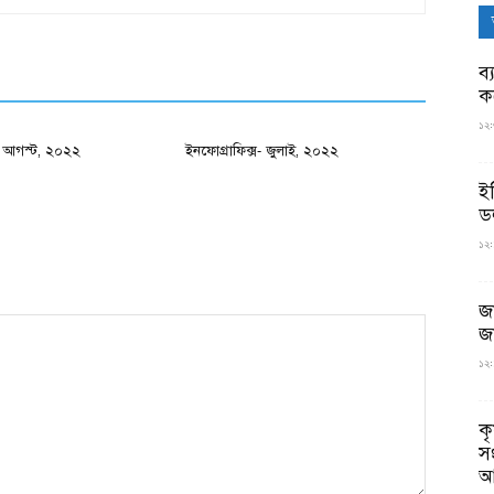
ব্
ক
১২:
স- আগস্ট, ২০২২
ইনফোগ্রাফিক্স- জুলাই, ২০২২
ই
ড
১২:
জ
জ
১২:
ক
স
আ