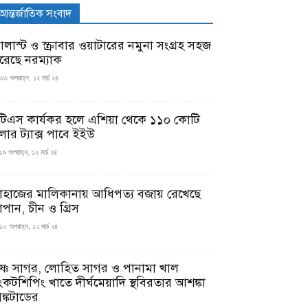
আন্তর্জাতিক সংবাদ
যালাস্ট ও স্ক্রাবার ওয়াটারের নমুনা সংগ্রহ সহজ
রেছে নরম্যাক
৩৩ অপরাহ্ন, ১২ মার্চ ২৪
টিএস কার্যকর হলে এশিয়া থেকে ১১০ কোটি
লার ট্যাক্স পাবে ইইউ
১৯ অপরাহ্ন, ১২ মার্চ ২৪
াহাজের মালিকানায় আধিপত্য বজায় রেখেছে
াপান, চীন ও গ্রিস
১০ অপরাহ্ন, ১২ মার্চ ২৪
ৃষ্ণ সাগর, লোহিত সাগর ও পানামা খাল
ংকটশিপিং খাতে দীর্ঘমেয়াদি স্থবিরতার আশঙ্কা
ঙ্কটাডের