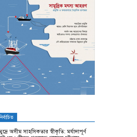
নির্বাচিত
ুদ্রে অসীম সাহসিকতার স্বীকৃতি: মর্যাদাপূর্ণ