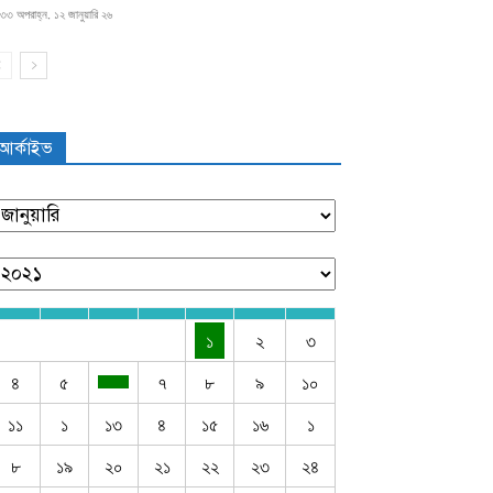
৩৩ অপরাহ্ন, ১২ জানুয়ারি ২৬
আর্কাইভ
১
২
৩
৪
৫
৭
৮
৯
১০
১১
১
১৩
৪
১৫
১৬
১
৮
১৯
২০
২১
২২
২৩
২৪