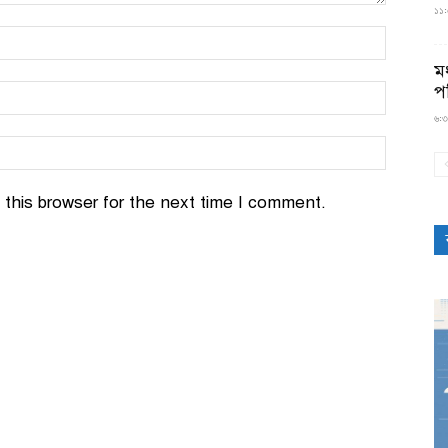
১১:৫
মধ
প
৬:৩
this browser for the next time I comment.