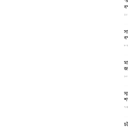
‘আ
ব
১১:
স
বন
৮:২৬
ম
জ
১০:
স্
শ
৭:৪
চট