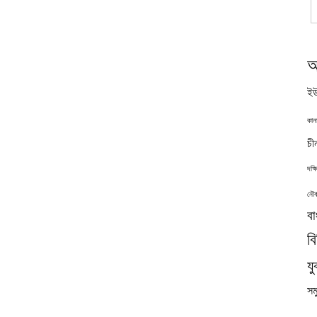
অ
ইউ
কান
চী
দক্
নৌব
বা
ব
যু
সমু