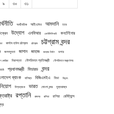
৯
৩০
৩১
র্থনীতি
আমদানি
আইএমও
অর্থনৈতিক
ইইউ
উদ্যোগ
এনবিআর
কনটেইনার
ক্রেন
এফবিসিসিআই
চট্টগ্রাম বন্দর
কাস্টম হাউস চট্টগ্রাম
চট্টগ্রাম
াডা
জাপান
জাহাজ
ন
জলদস্যুতা
ডলার
জাহাজ নির্মাণ
নৌপরিবহন প্রতিমন্ত্রী
নিরাপত্তা
নৌপরিবহন মন্ত্রণালয়
ষিণ কোরিয়া
বন্দর
প্রধানমন্ত্রী
ফিচারড
াহিনী
ংলাদেশ ব্যাংক
বিজিএমইএ
বিডা
বাণিজ্য
বিদ্যুৎ
িনিয়োগ
ভারত
যুক্তরাজ্য
বিশ্বব্যাংক
মোংলা বন্দর
রপ্তানি
ক্তরাষ্ট্র
রেমিট্যান্স
রাশিয়া
রাজস্ব
রাশিয়া
দ্র