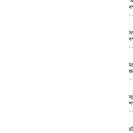
‘আ
ব
১১:
স
বন
৮:২৬
ম
জ
১০:
স্
শ
৭:৪
চট