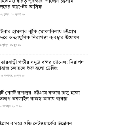
ইএমও বীরত্ব পুরস্কার’ পাচ্ছেন চট্টগ্রাম
ন্দরের ক্যাপ্টেন আসিফ
১২ পূর্বাহ্ন, ১০ জুলাই ২৬
াইবার হামলার ঝুঁকি মোকাবিলায় চট্টগ্রাম
্দরে অত্যাধুনিক নিরাপত্তা ব্যবস্থার উদ্বোধন
 পূর্বাহ্ন, ২৯ জুন ২৬
াতারবাড়ী গভীর সমুদ্র বন্দর চ্যানেল: নিরাপদ
াহাজ চলাচলে শুরু হলো ড্রেজিং
২৫ অপরাহ্ন, ১৬ জুন ২৬
মার্ট পোর্টে রূপান্তর: চট্টগ্রাম বন্দরে চালু হলো
তভাগ অনলাইন রাজস্ব আদায় ব্যবস্থা
০ অপরাহ্ন, ২১ মে ২৬
্টগ্রাম বন্দরে ৫জি নেটওয়ার্কের উদ্বোধন