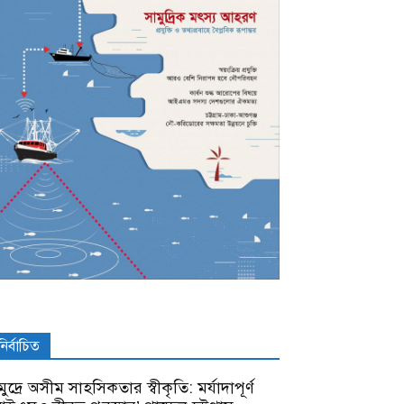
নির্বাচিত
ুদ্রে অসীম সাহসিকতার স্বীকৃতি: মর্যাদাপূর্ণ