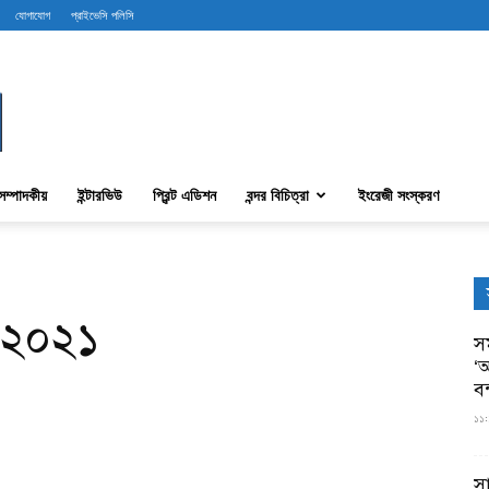
যোগাযোগ
প্রাইভেসি পলিসি
সম্পাদকীয়
ইন্টারভিউ
প্রিন্ট এডিশন
বন্দর বিচিত্রা
ইংরেজী সংস্করণ
, ২০২১
সম
‘আ
ব
১১:
স