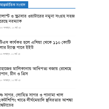
আন্তর্জাতিক সংবাদ
যালাস্ট ও স্ক্রাবার ওয়াটারের নমুনা সংগ্রহ সহজ
রেছে নরম্যাক
৩৩ অপরাহ্ন, ১২ মার্চ ২৪
টিএস কার্যকর হলে এশিয়া থেকে ১১০ কোটি
লার ট্যাক্স পাবে ইইউ
১৯ অপরাহ্ন, ১২ মার্চ ২৪
াহাজের মালিকানায় আধিপত্য বজায় রেখেছে
াপান, চীন ও গ্রিস
১০ অপরাহ্ন, ১২ মার্চ ২৪
ৃষ্ণ সাগর, লোহিত সাগর ও পানামা খাল
ংকটশিপিং খাতে দীর্ঘমেয়াদি স্থবিরতার আশঙ্কা
ঙ্কটাডের