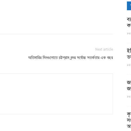
ব্
ক
১২:
Next article
ই
ড
অতিমারির দিনগুলোতে চট্টগ্রাম বন্দর সর্বোচ্চ সতর্কতার এক বছর
১২:
জ
জ
১২:
ক
স
আ