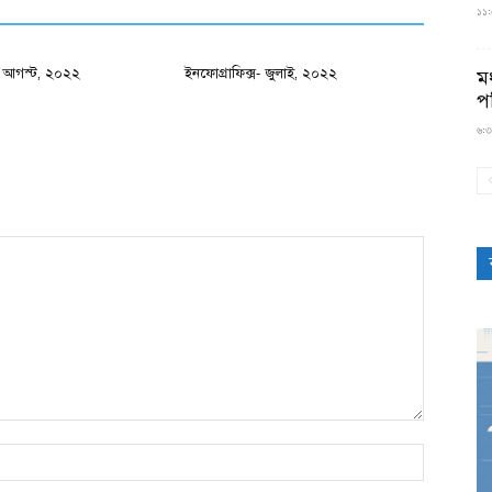
১১:৫
স- আগস্ট, ২০২২
ইনফোগ্রাফিক্স- জুলাই, ২০২২
মধ
প
৬:৩