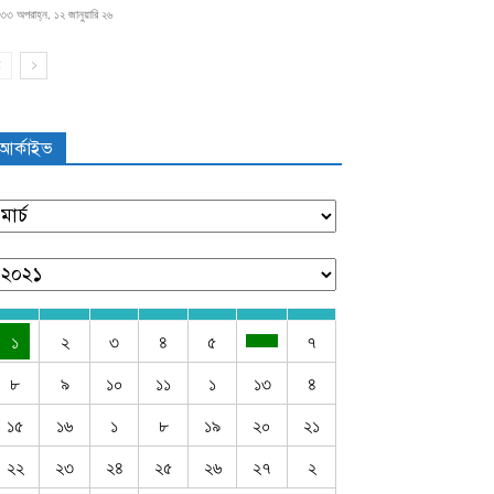
৩৩ অপরাহ্ন, ১২ জানুয়ারি ২৬
আর্কাইভ
১
২
৩
৪
৫
৭
৮
৯
১০
১১
১
১৩
৪
১৫
১৬
১
৮
১৯
২০
২১
২২
২৩
২৪
২৫
২৬
২৭
২