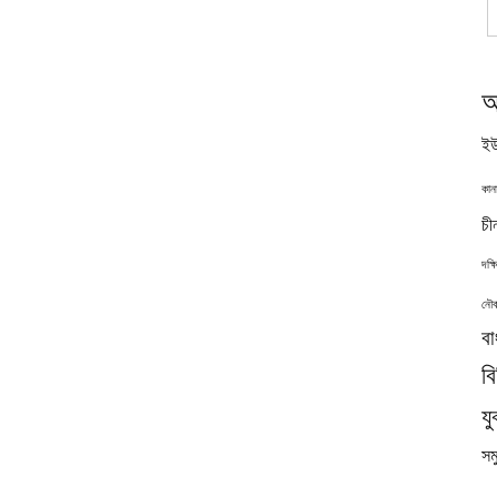
অ
ইউ
কান
চী
দক্
নৌব
বা
ব
যু
সমু