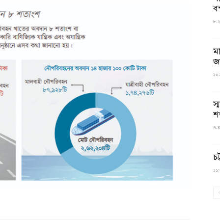
বন
৮:২৬
ম
জ
১০:
স্
শ
৭:৪
চট
১১:০