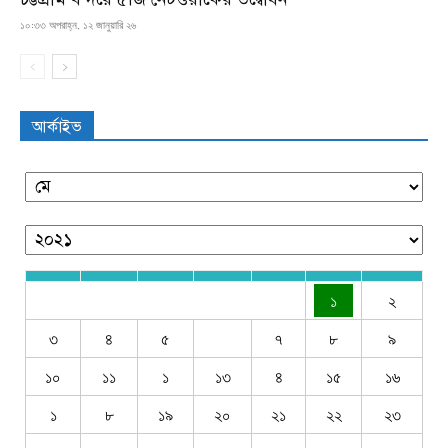
১০:৩৩ অপরাহ্ন, ১২ জানুয়ারি ২৬
আর্কাইভ
১
২
৩
৪
৫
৭
৮
৯
১০
১১
১
১৩
৪
১৫
১৬
১
৮
১৯
২০
২১
২২
২৩