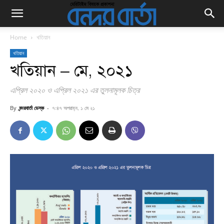
Home
খতিয়ান
খতিয়ান
খতিয়ান – মে, ২০২১
এপ্রিল ২০২০ ও এপ্রিল ২০২১ এর তুলনামূলক চিত্র
By
বন্দরবার্তা ডেস্ক
-
৭:৪৭ অপরাহ্ন, ১ মে ২১