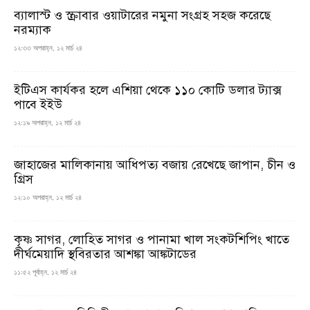
ব্যালাস্ট ও স্ক্রাবার ওয়াটারের নমুনা সংগ্রহ সহজ করেছে
নরম্যাক
১২:৩৩ অপরাহ্ন, ১২ মার্চ ২৪
ইটিএস কার্যকর হলে এশিয়া থেকে ১১০ কোটি ডলার ট্যাক্স
পাবে ইইউ
১২:১৯ অপরাহ্ন, ১২ মার্চ ২৪
জাহাজের মালিকানায় আধিপত্য বজায় রেখেছে জাপান, চীন ও
গ্রিস
১২:১০ অপরাহ্ন, ১২ মার্চ ২৪
কৃষ্ণ সাগর, লোহিত সাগর ও পানামা খাল সংকটশিপিং খাতে
দীর্ঘমেয়াদি স্থবিরতার আশঙ্কা আঙ্কটাডের
১১:৫২ পূর্বাহ্ন, ১২ মার্চ ২৪