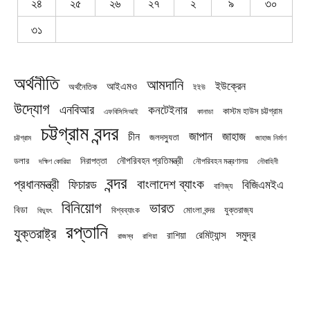
২৪
২৫
২৬
২৭
২
৯
৩০
৩১
অর্থনীতি
আমদানি
ইউক্রেন
আইএমও
অর্থনৈতিক
ইইউ
উদ্যোগ
এনবিআর
কনটেইনার
কাস্টম হাউস চট্টগ্রাম
এফবিসিসিআই
কানাডা
চট্টগ্রাম বন্দর
জাপান
জাহাজ
চীন
জলদস্যুতা
চট্টগ্রাম
জাহাজ নির্মাণ
নৌপরিবহন প্রতিমন্ত্রী
নিরাপত্তা
ডলার
নৌপরিবহন মন্ত্রণালয়
নৌবাহিনী
দক্ষিণ কোরিয়া
বন্দর
প্রধানমন্ত্রী
বাংলাদেশ ব্যাংক
ফিচারড
বিজিএমইএ
বাণিজ্য
বিনিয়োগ
ভারত
বিডা
যুক্তরাজ্য
বিশ্বব্যাংক
মোংলা বন্দর
বিদ্যুৎ
রপ্তানি
যুক্তরাষ্ট্র
সমুদ্র
রেমিট্যান্স
রাশিয়া
রাজস্ব
রাশিয়া