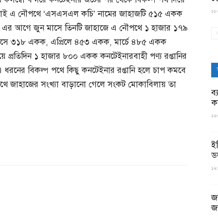
১১:০
 জুলাই এ নৌপথে ‘এসএসএল কচি’ নামের জাহাজটি ৫১৫ একক
গেছে। এর আগে জুন মাসে তিনটি জাহাজে এ নৌপথে ১ হাজার ১৭৯
মাসে ৩১৮ একক, এপ্রিলে ৪৫৩ একক, মার্চে ৪৮৫ একক
 দিয়ে প্রতিদিন ১ হাজার ৮০০ একক কনটেইনারবাহী পণ্য রপ্তানির
এ ধরনের বিকল্প পথে কিছু কনটেইনার রপ্তানি হলে চাপ কমবে
ে জাহাজের সংখ্যা বাড়ানো গেলে সংকট মোকাবিলায় তা
ব্
ক
১২:
ই
ড
১২:
জ
জ