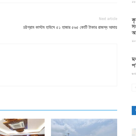
১২:
Next article
ক
স
চট্টগ্রাম কাস্টম হাউসে ৫১ হাজার ৫৬৫ কোটি টাকার রাজস্ব আদায়
আ
১১:৫
মধ
প
৬:৩