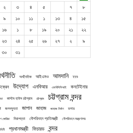
২
৩
৪
৫
৭
৮
৯
১০
১১
১
১৩
৪
১৫
১৬
১
৮
১৯
২০
২১
২২
২৩
২৪
২৫
২৬
২৭
২
৯
৩০
৩১
র্থনীতি
আমদানি
আইএমও
অর্থনৈতিক
ইইউ
উদ্যোগ
এনবিআর
কনটেইনার
ক্রেন
এফবিসিসিআই
চট্টগ্রাম বন্দর
কাস্টম হাউস চট্টগ্রাম
চট্টগ্রাম
াডা
জাপান
জাহাজ
ন
জলদস্যুতা
ডলার
জাহাজ নির্মাণ
নৌপরিবহন প্রতিমন্ত্রী
নিরাপত্তা
নৌপরিবহন মন্ত্রণালয়
ষিণ কোরিয়া
বন্দর
প্রধানমন্ত্রী
ফিচারড
াহিনী