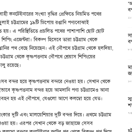
‘আ
ব
হী কনটেইনারের সংখ্যা বৃদ্ধির প্রেক্ষিতে নিয়মিত পথের
১১:
ুলাই চট্টগ্রামের ১৯টি ডিপোয় রপ্তানি পণ্যবোঝাই
 হয়। এ পরিস্থিতিতে প্রচলিত পথের পাশাপাশি ছোট ছোট
স
েন শিপিং এজেন্টরা। বিকল্প হিসেবে তারা চট্টগ্রাম থেকে
বন
প্তানির পথ বেছে নিয়েছেন। এই নৌপথে চট্টগ্রাম থেকে হলদিয়া,
৮:২৬
। চট্টগ্রাম থেকে কৃষ্ণপত্তনাম নৌপথে শ্রেয়াস শিপিংয়ের
লু রয়েছে।
ম
জ
 এসব বন্দর হয়ে কৃষ্ণপত্তনাম বন্দরে নেওয়া হয়। সেখান থেকে
১০:
ে কৃষ্ণপত্তনাম বন্দর হয়ে আমদানি পণ্য চট্টগ্রামেও আনা
পরিবহন হয় এই নৌপথে, যেগুলো আগে কলম্বো হয়ে যেত।
স্
শ
৭:৪
ংকার দুটি এবং মালয়েশিয়ার দুটি বন্দর দিয়ে। প্রথমে চট্টগ্রাম
 নেওয়া হয়। এরপর সেখান থেকে বড় জাহাজে সেসব
চট
 কলম্বো বন্দরে কনটেইনার জটের পর থেকে বিকল্প পথ দিয়ে