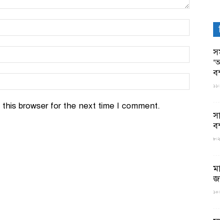
সম
‘আ
ব
১১:
this browser for the next time I comment.
স
বন
৮:২৬
ম
জ
১০: