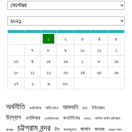
১
২
৩
৪
৫
৭
৮
৯
১০
১১
১
১৩
৪
১৫
১৬
১
৮
১৯
২০
২১
২২
২৩
২৪
২৫
২৬
২৭
২
৯
৩০
অর্থনীতি
আমদানি
ইউক্রেন
আইএমও
অর্থনৈতিক
ইইউ
উদ্যোগ
এনবিআর
কনটেইনার
কাস্টম হাউস চট্টগ্রাম
এফবিসিসিআই
কানাডা
চট্টগ্রাম বন্দর
জাপান
জাহাজ
চীন
জলদস্যুতা
চট্টগ্রাম
জাহাজ নির্মাণ