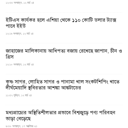
১২:৩৩ অপরাহ্ন, ১২ মার্চ ২৪
ইটিএস কার্যকর হলে এশিয়া থেকে ১১০ কোটি ডলার ট্যাক্স
পাবে ইইউ
১২:১৯ অপরাহ্ন, ১২ মার্চ ২৪
জাহাজের মালিকানায় আধিপত্য বজায় রেখেছে জাপান, চীন ও
গ্রিস
১২:১০ অপরাহ্ন, ১২ মার্চ ২৪
কৃষ্ণ সাগর, লোহিত সাগর ও পানামা খাল সংকটশিপিং খাতে
দীর্ঘমেয়াদি স্থবিরতার আশঙ্কা আঙ্কটাডের
১১:৫২ পূর্বাহ্ন, ১২ মার্চ ২৪
মধ্যপ্রাচ্যের অস্থিতিশীলতার প্রভাবে বিশ্বজুড়ে পণ্য পরিবহন
ভাড়া বেড়েছে
৬:৩০ অপরাহ্ন, ১৭ অক্টোবর ২৩