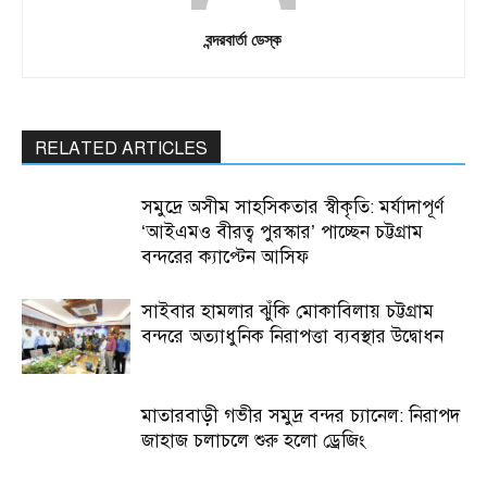
বন্দরবার্তা ডেস্ক
RELATED ARTICLES
সমুদ্রে অসীম সাহসিকতার স্বীকৃতি: মর্যাদাপূর্ণ
‘আইএমও বীরত্ব পুরস্কার’ পাচ্ছেন চট্টগ্রাম
বন্দরের ক্যাপ্টেন আসিফ
সাইবার হামলার ঝুঁকি মোকাবিলায় চট্টগ্রাম
বন্দরে অত্যাধুনিক নিরাপত্তা ব্যবস্থার উদ্বোধন
মাতারবাড়ী গভীর সমুদ্র বন্দর চ্যানেল: নিরাপদ
জাহাজ চলাচলে শুরু হলো ড্রেজিং