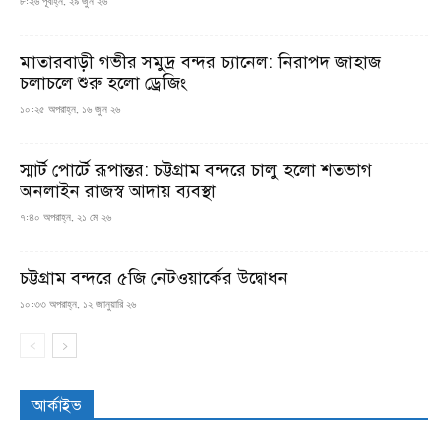
৮:২৬ পূর্বাহ্ন, ২৯ জুন ২৬
মাতারবাড়ী গভীর সমুদ্র বন্দর চ্যানেল: নিরাপদ জাহাজ
চলাচলে শুরু হলো ড্রেজিং
১০:২৫ অপরাহ্ন, ১৬ জুন ২৬
স্মার্ট পোর্টে রূপান্তর: চট্টগ্রাম বন্দরে চালু হলো শতভাগ
অনলাইন রাজস্ব আদায় ব্যবস্থা
৭:৪০ অপরাহ্ন, ২১ মে ২৬
চট্টগ্রাম বন্দরে ৫জি নেটওয়ার্কের উদ্বোধন
১০:৩৩ অপরাহ্ন, ১২ জানুয়ারি ২৬
আর্কাইভ