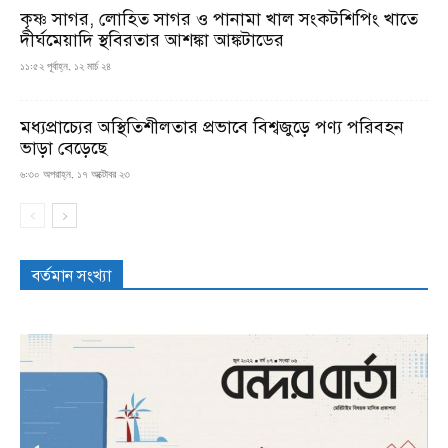
কৃষ্ণ সাগর, লোহিত সাগর ও পানামা খাল সংকটশিপিং খাতে
দীর্ঘমেয়াদি স্থবিরতার আশঙ্কা আঙ্কটাডের
১১:৫২ পূর্বাহ্ন, ১২ মার্চ ২৪
মধ্যপ্রাচ্যের অস্থিতিশীলতার প্রভাবে বিশ্বজুড়ে পণ্য পরিবহন
ভাড়া বেড়েছে
৬:৩০ অপরাহ্ন, ১৭ অক্টোবর ২৩
বর্তমান সংখ্যা