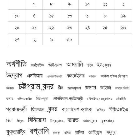
৭
৮
৯
১০
১১
১
১৩
৪
১৫
১৬
১
৮
১৯
২০
২১
২২
২৩
২৪
২৫
২৬
২৭
২
৯
৩০
অর্থনীতি
আমদানি
ইউক্রেন
আইএমও
অর্থনৈতিক
ইইউ
উদ্যোগ
এনবিআর
কনটেইনার
কাস্টম হাউস চট্টগ্রাম
এফবিসিসিআই
কানাডা
চট্টগ্রাম বন্দর
জাপান
জাহাজ
চীন
জলদস্যুতা
চট্টগ্রাম
জাহাজ নির্মাণ
নৌপরিবহন প্রতিমন্ত্রী
নিরাপত্তা
ডলার
নৌপরিবহন মন্ত্রণালয়
নৌবাহিনী
দক্ষিণ কোরিয়া
বন্দর
প্রধানমন্ত্রী
বাংলাদেশ ব্যাংক
ফিচারড
বিজিএমইএ
বাণিজ্য
বিনিয়োগ
ভারত
বিডা
যুক্তরাজ্য
বিশ্বব্যাংক
মোংলা বন্দর
বিদ্যুৎ
রপ্তানি
যুক্তরাষ্ট্র
সমুদ্র
রেমিট্যান্স
রাশিয়া
রাজস্ব
রাশিয়া