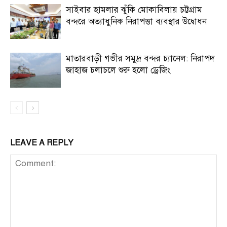
সাইবার হামলার ঝুঁকি মোকাবিলায় চট্টগ্রাম
বন্দরে অত্যাধুনিক নিরাপত্তা ব্যবস্থার উদ্বোধন
মাতারবাড়ী গভীর সমুদ্র বন্দর চ্যানেল: নিরাপদ
জাহাজ চলাচলে শুরু হলো ড্রেজিং
LEAVE A REPLY