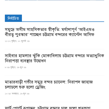
নির্বাচিত
সমুদ্রে অসীম সাহসিকতার স্বীকৃতি: মর্যাদাপূর্ণ ‘আইএমও
বীরত্ব পুরস্কার’ পাচ্ছেন চট্টগ্রাম বন্দরের ক্যাপ্টেন আসিফ
১১:১২ পূর্বাহ্ন, ১০ জুলাই ২৬
সাইবার হামলার ঝুঁকি মোকাবিলায় চট্টগ্রাম বন্দরে অত্যাধুনিক
নিরাপত্তা ব্যবস্থার উদ্বোধন
৮:২৬ পূর্বাহ্ন, ২৯ জুন ২৬
মাতারবাড়ী গভীর সমুদ্র বন্দর চ্যানেল: নিরাপদ জাহাজ
চলাচলে শুরু হলো ড্রেজিং
১০:২৫ অপরাহ্ন, ১৬ জুন ২৬
স্মার্ট পোর্টে রূপান্তর: চট্টগ্রাম বন্দরে চালু হলো শতভাগ