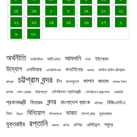
১৫
১৬
১
৮
১৯
২০
২১
২২
২৩
২৪
২৫
২৬
২৭
২
৯
৩০
অর্থনীতি
আমদানি
ইউক্রেন
আইএমও
অর্থনৈতিক
ইইউ
উদ্যোগ
এনবিআর
কনটেইনার
কাস্টম হাউস চট্টগ্রাম
এফবিসিসিআই
কানাডা
চট্টগ্রাম বন্দর
জাপান
জাহাজ
চীন
জলদস্যুতা
চট্টগ্রাম
জাহাজ নির্মাণ
নৌপরিবহন প্রতিমন্ত্রী
নিরাপত্তা
ডলার
নৌপরিবহন মন্ত্রণালয়
নৌবাহিনী
দক্ষিণ কোরিয়া
বন্দর
প্রধানমন্ত্রী
বাংলাদেশ ব্যাংক
ফিচারড
বিজিএমইএ
বাণিজ্য
বিনিয়োগ
ভারত
বিডা
যুক্তরাজ্য
বিশ্বব্যাংক
মোংলা বন্দর
বিদ্যুৎ
রপ্তানি
যুক্তরাষ্ট্র
সমুদ্র
রেমিট্যান্স
রাশিয়া
রাজস্ব
রাশিয়া