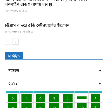
অনলাইন রাজস্ব আদায় ব্যবস্থা
৭:৪০ অপরাহ্ন, ২১ মে ২৬
চট্টগ্রাম বন্দরে ৫জি নেটওয়ার্কের উদ্বোধন
১০:৩৩ অপরাহ্ন, ১২ জানুয়ারি ২৬
আর্কাইভ
১
২
৩
৪
৫
৭
৮
৯
১০
১১
১
১৩
৪