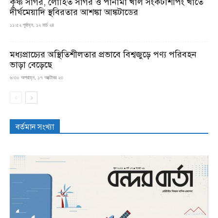
কৃষ্ণ সাগর, লোহিত সাগর ও পানামা খাল সংকটশিপিং খাতে
দীর্ঘমেয়াদি স্থবিরতার আশঙ্কা আঙ্কটাডের
১১:৫২ পূর্বাহ্ন, ১২ মার্চ ২৪
মধ্যপ্রাচ্যের অস্থিতিশীলতার প্রভাবে বিশ্বজুড়ে পণ্য পরিবহন
ভাড়া বেড়েছে
৬:৩০ অপরাহ্ন, ১৭ অক্টোবর ২৩
বর্তমান সংখ্যা