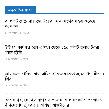
আন্তর্জাতিক সংবাদ
ব্যালাস্ট ও স্ক্রাবার ওয়াটারের নমুনা সংগ্রহ সহজ করেছে
নরম্যাক
১২:৩৩ অপরাহ্ন, ১২ মার্চ ২৪
ইটিএস কার্যকর হলে এশিয়া থেকে ১১০ কোটি ডলার ট্যাক্স
পাবে ইইউ
১২:১৯ অপরাহ্ন, ১২ মার্চ ২৪
জাহাজের মালিকানায় আধিপত্য বজায় রেখেছে জাপান, চীন ও
গ্রিস
১২:১০ অপরাহ্ন, ১২ মার্চ ২৪
কৃষ্ণ সাগর, লোহিত সাগর ও পানামা খাল সংকটশিপিং খাতে
দীর্ঘমেয়াদি স্থবিরতার আশঙ্কা আঙ্কটাডের