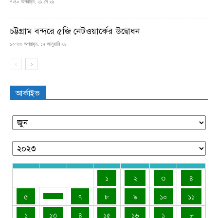
৭:৪০ অপরাহ্ন, ২১ মে ২৬
চট্টগ্রাম বন্দরে ৫জি নেটওয়ার্কের উদ্বোধন
১০:৩৩ অপরাহ্ন, ১২ জানুয়ারি ২৬
আর্কাইভ
১
২
৩
৪
৫
৭
৮
৯
১০
১১
১
১৩
৪
১৫
১৬
১
৮