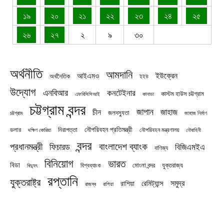
১৯
২০
২১
২২
২৩
২৪
২৫
২৬
২৭
২
৯
৩০
অর্থনীতি
আমদানি
ইউক্রেন
আইএমও
অর্থনৈতিক
ইইউ
উদ্যোগ
এনবিআর
কনটেইনার
কাস্টম হাউস চট্টগ্রাম
এফবিসিসিআই
কানাডা
চট্টগ্রাম বন্দর
জাপান
জাহাজ
চীন
জলদস্যুতা
চট্টগ্রাম
জাহাজ নির্মাণ
নৌপরিবহন প্রতিমন্ত্রী
নিরাপত্তা
ডলার
নৌপরিবহন মন্ত্রণালয়
নৌবাহিনী
দক্ষিণ কোরিয়া
বন্দর
প্রধানমন্ত্রী
বাংলাদেশ ব্যাংক
ফিচারড
বিজিএমইএ
বাণিজ্য
বিনিয়োগ
ভারত
বিডা
যুক্তরাজ্য
বিশ্বব্যাংক
মোংলা বন্দর
বিদ্যুৎ
রপ্তানি
যুক্তরাষ্ট্র
সমুদ্র
রেমিট্যান্স
রাশিয়া
রাজস্ব
রাশিয়া