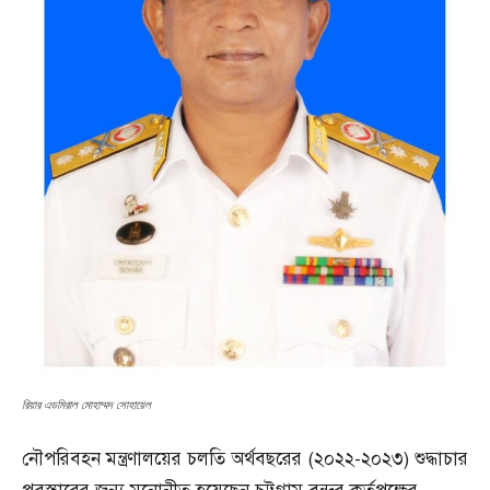
রিয়ার এডমিরাল মোহাম্মদ সোহায়েল
নৌপরিবহন মন্ত্রণালয়ের চলতি অর্থবছরের (২০২২-২০২৩) শুদ্ধাচার