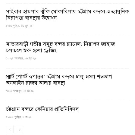
সাইবার হামলার ঝুঁকি মোকাবিলায় চট্টগ্রাম বন্দরে অত্যাধুনিক
নিরাপত্তা ব্যবস্থার উদ্বোধন
৮:২৬ পূর্বাহ্ন, ২৯ জুন ২৬
মাতারবাড়ী গভীর সমুদ্র বন্দর চ্যানেল: নিরাপদ জাহাজ
চলাচলে শুরু হলো ড্রেজিং
১০:২৫ অপরাহ্ন, ১৬ জুন ২৬
স্মার্ট পোর্টে রূপান্তর: চট্টগ্রাম বন্দরে চালু হলো শতভাগ
অনলাইন রাজস্ব আদায় ব্যবস্থা
৭:৪০ অপরাহ্ন, ২১ মে ২৬
চট্টগ্রাম বন্দরে কেনিয়ার প্রতিনিধিদল
১১:০০ পূর্বাহ্ন, ৬ মে ২৬