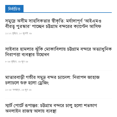
নির্বাচিত
সমুদ্রে অসীম সাহসিকতার স্বীকৃতি: মর্যাদাপূর্ণ ‘আইএমও
বীরত্ব পুরস্কার’ পাচ্ছেন চট্টগ্রাম বন্দরের ক্যাপ্টেন আসিফ
১১:১২ পূর্বাহ্ন, ১০ জুলাই ২৬
সাইবার হামলার ঝুঁকি মোকাবিলায় চট্টগ্রাম বন্দরে অত্যাধুনিক
নিরাপত্তা ব্যবস্থার উদ্বোধন
৮:২৬ পূর্বাহ্ন, ২৯ জুন ২৬
মাতারবাড়ী গভীর সমুদ্র বন্দর চ্যানেল: নিরাপদ জাহাজ
চলাচলে শুরু হলো ড্রেজিং
১০:২৫ অপরাহ্ন, ১৬ জুন ২৬
স্মার্ট পোর্টে রূপান্তর: চট্টগ্রাম বন্দরে চালু হলো শতভাগ
অনলাইন রাজস্ব আদায় ব্যবস্থা