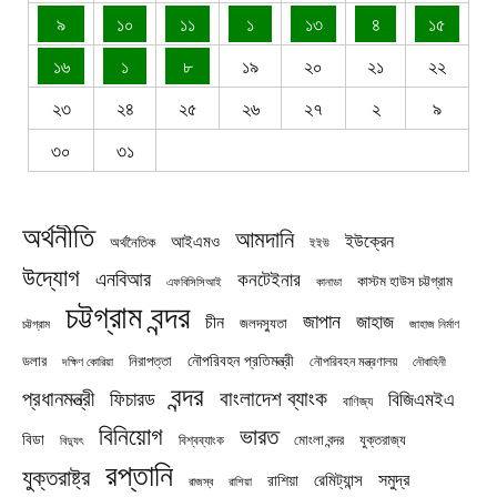
৯
১০
১১
১
১৩
৪
১৫
১৬
১
৮
১৯
২০
২১
২২
২৩
২৪
২৫
২৬
২৭
২
৯
৩০
৩১
অর্থনীতি
আমদানি
ইউক্রেন
আইএমও
অর্থনৈতিক
ইইউ
উদ্যোগ
এনবিআর
কনটেইনার
কাস্টম হাউস চট্টগ্রাম
এফবিসিসিআই
কানাডা
চট্টগ্রাম বন্দর
জাপান
জাহাজ
চীন
জলদস্যুতা
চট্টগ্রাম
জাহাজ নির্মাণ
নৌপরিবহন প্রতিমন্ত্রী
নিরাপত্তা
ডলার
নৌপরিবহন মন্ত্রণালয়
নৌবাহিনী
দক্ষিণ কোরিয়া
বন্দর
প্রধানমন্ত্রী
বাংলাদেশ ব্যাংক
ফিচারড
বিজিএমইএ
বাণিজ্য
বিনিয়োগ
ভারত
বিডা
যুক্তরাজ্য
বিশ্বব্যাংক
মোংলা বন্দর
বিদ্যুৎ
রপ্তানি
যুক্তরাষ্ট্র
সমুদ্র
রেমিট্যান্স
রাশিয়া
রাজস্ব
রাশিয়া