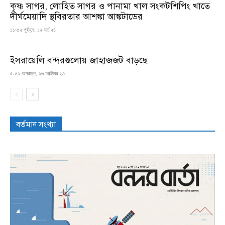
কৃষ্ণ সাগর, লোহিত সাগর ও পানামা খাল সংকটশিপিং খাতে
দীর্ঘমেয়াদি স্থবিরতার আশঙ্কা আঙ্কটাডের
১১:৫২ পূর্বাহ্ন, ১২ মার্চ ২৪
ইসরায়েলি বন্দরগুলোয় জাহাজজট বাড়ছে
৫:৫১ অপরাহ্ন, ১৬ অক্টোবর ২৩
বর্তমান সংখ্যা