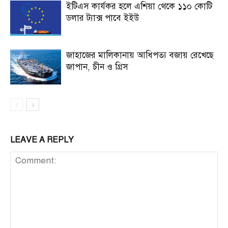
ইটিএস কার্যকর হলে এশিয়া থেকে ১১০ কোটি
ডলার ট্যাক্স পাবে ইইউ
জাহাজের মালিকানায় আধিপত্য বজায় রেখেছে
জাপান, চীন ও গ্রিস
LEAVE A REPLY