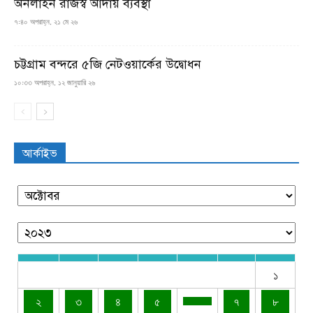
অনলাইন রাজস্ব আদায় ব্যবস্থা
৭:৪০ অপরাহ্ন, ২১ মে ২৬
চট্টগ্রাম বন্দরে ৫জি নেটওয়ার্কের উদ্বোধন
১০:৩৩ অপরাহ্ন, ১২ জানুয়ারি ২৬
আর্কাইভ
১
২
৩
৪
৫
৭
৮