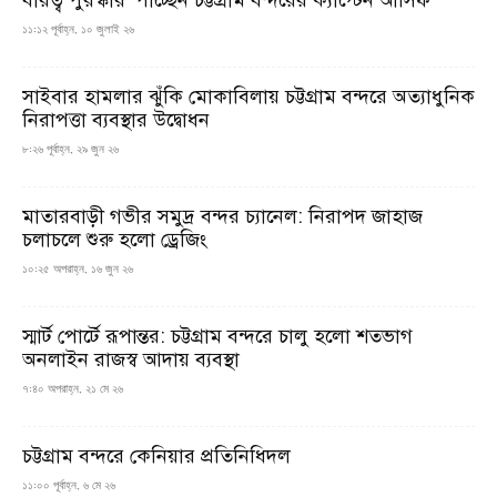
বীরত্ব পুরস্কার’ পাচ্ছেন চট্টগ্রাম বন্দরের ক্যাপ্টেন আসিফ
১১:১২ পূর্বাহ্ন, ১০ জুলাই ২৬
সাইবার হামলার ঝুঁকি মোকাবিলায় চট্টগ্রাম বন্দরে অত্যাধুনিক
নিরাপত্তা ব্যবস্থার উদ্বোধন
৮:২৬ পূর্বাহ্ন, ২৯ জুন ২৬
মাতারবাড়ী গভীর সমুদ্র বন্দর চ্যানেল: নিরাপদ জাহাজ
চলাচলে শুরু হলো ড্রেজিং
১০:২৫ অপরাহ্ন, ১৬ জুন ২৬
স্মার্ট পোর্টে রূপান্তর: চট্টগ্রাম বন্দরে চালু হলো শতভাগ
অনলাইন রাজস্ব আদায় ব্যবস্থা
৭:৪০ অপরাহ্ন, ২১ মে ২৬
চট্টগ্রাম বন্দরে কেনিয়ার প্রতিনিধিদল
১১:০০ পূর্বাহ্ন, ৬ মে ২৬