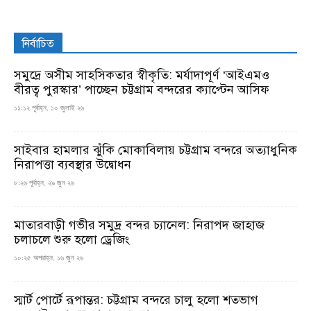
নির্বাচিত
সমুদ্রে অসীম সাহসিকতার স্বীকৃতি: মর্যাদাপূর্ণ ‘আইএমও
বীরত্ব পুরস্কার’ পাচ্ছেন চট্টগ্রাম বন্দরের ক্যাপ্টেন আসিফ
১১:১২ পূর্বাহ্ন, ১০ জুলাই ২৬
সাইবার হামলার ঝুঁকি মোকাবিলায় চট্টগ্রাম বন্দরে অত্যাধুনিক
নিরাপত্তা ব্যবস্থার উদ্বোধন
৮:২৬ পূর্বাহ্ন, ২৯ জুন ২৬
মাতারবাড়ী গভীর সমুদ্র বন্দর চ্যানেল: নিরাপদ জাহাজ
চলাচলে শুরু হলো ড্রেজিং
১০:২৫ অপরাহ্ন, ১৬ জুন ২৬
স্মার্ট পোর্টে রূপান্তর: চট্টগ্রাম বন্দরে চালু হলো শতভাগ