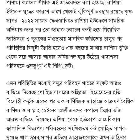
পানামা ক্যানেল শীর্ষক এই প্রতিবেদনে বলা হয়েছে, রাশিয়া-
ইউক্রেন যুদ্ধের কারণে আগে থেকেই ঝুঁকিপূর্ণ অবস্থায় রয়েছে কৃষ্ণ
সাগর। ২০২২ সালের ফেব্রুয়ারিতে রাশিয়া ইউক্রেনে সামরিক
অভিযান শুরুর পর তো জাহাজ চলাচল বন্ধই হয়ে গিয়েছিল।
জাতিসংঘ ও তুরস্কের মধ্যস্থতায় মানবিক করিডোর চালুর পর
পরিস্থিতির কিছুটা উন্নতি হলেও এক বছরের মাথায় রাশিয়া চুক্তি
থেকে সরে আসায় আবার অনিরাপদ হয়ে উঠেছে খাদ্যশস্য
পরিবহনে গুরুত্বপূর্ণ এই শিপিং রুট।
এমন পরিস্থিতির মধ্যেই সমুদ্র পরিবহন খাতের সংকট আরও
বাড়িয়ে দিয়েছে লোহিত সাগরের অস্থিরতা। ইয়েমেনের হুতি
বিদ্রোহী কর্তৃক একের পর এক বাণিজ্যিক জাহাজে আক্রমণ বৈশ্বিক
বাণিজ্য ও সাপ্লাই চেইনের অংশীজনদের কপালে চিন্তার ভাঁজ
আরও বাড়িয়ে দিয়েছে। এশিয়া থেকে ইউরোপ-আমেরিকায়
জ্বালানি ও নিত্যপণ্য পরিবহনের সংক্ষিপ্ততম রুট লোহিত সাগর-
সুয়েজ খাল-ভূমধ্যসাগর এড়িয়ে জাহাজগুলোকে এখন আফ্রিকা