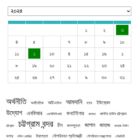
১
২
৩
৪
৫
৭
৮
৯
১০
১১
১
১৩
৪
১৫
১৬
১
৮
১৯
২০
২১
২২
২৩
২৪
২৫
২৬
২৭
২
৯
৩০
৩১
অর্থনীতি
আমদানি
ইউক্রেন
আইএমও
অর্থনৈতিক
ইইউ
উদ্যোগ
এনবিআর
কনটেইনার
কাস্টম হাউস চট্টগ্রাম
এফবিসিসিআই
কানাডা
চট্টগ্রাম বন্দর
জাপান
জাহাজ
চীন
জলদস্যুতা
চট্টগ্রাম
জাহাজ নির্মাণ
নৌপরিবহন প্রতিমন্ত্রী
নিরাপত্তা
ডলার
নৌপরিবহন মন্ত্রণালয়
নৌবাহিনী
দক্ষিণ কোরিয়া