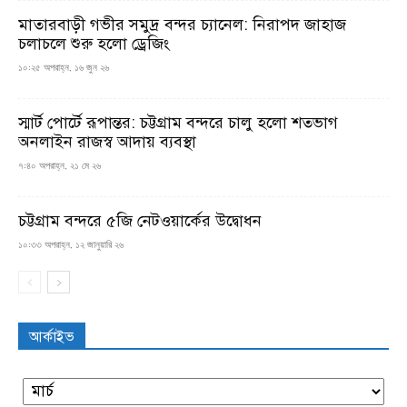
মাতারবাড়ী গভীর সমুদ্র বন্দর চ্যানেল: নিরাপদ জাহাজ
চলাচলে শুরু হলো ড্রেজিং
১০:২৫ অপরাহ্ন, ১৬ জুন ২৬
স্মার্ট পোর্টে রূপান্তর: চট্টগ্রাম বন্দরে চালু হলো শতভাগ
অনলাইন রাজস্ব আদায় ব্যবস্থা
৭:৪০ অপরাহ্ন, ২১ মে ২৬
চট্টগ্রাম বন্দরে ৫জি নেটওয়ার্কের উদ্বোধন
১০:৩৩ অপরাহ্ন, ১২ জানুয়ারি ২৬
আর্কাইভ