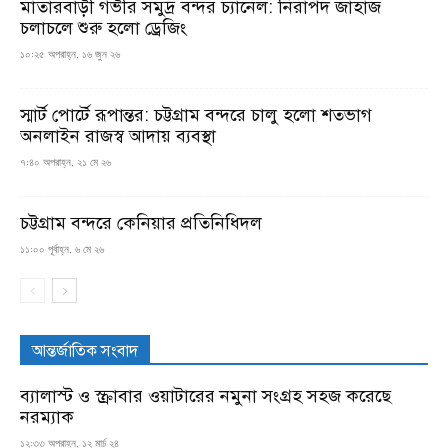
মাতারবাড়ী গভীর সমুদ্র বন্দর চ্যানেল: নিরাপদ জাহাজ
চলাচলে শুরু হলো ড্রেজিং
১০:২৫ অপরাহ্ন, ১৬ জুন ২৬
স্মার্ট পোর্টে রূপান্তর: চট্টগ্রাম বন্দরে চালু হলো শতভাগ
অনলাইন রাজস্ব আদায় ব্যবস্থা
৭:৪০ অপরাহ্ন, ২১ মে ২৬
চট্টগ্রাম বন্দরে কেনিয়ার প্রতিনিধিদল
১১:০০ পূর্বাহ্ন, ৬ মে ২৬
আন্তর্জাতিক সংবাদ
ব্যালাস্ট ও স্ক্রাবার ওয়াটারের নমুনা সংগ্রহ সহজ করেছে
নরম্যাক
১২:৩৩ অপরাহ্ন, ১২ মার্চ ২৪