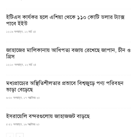
ইটিএস কার্যকর হলে এশিয়া থেকে ১১০ কোটি ডলার ট্যাক্স
পাবে ইইউ
১২:১৯ অপরাহ্ন, ১২ মার্চ ২৪
জাহাজের মালিকানায় আধিপত্য বজায় রেখেছে জাপান, চীন ও
গ্রিস
১২:১০ অপরাহ্ন, ১২ মার্চ ২৪
মধ্যপ্রাচ্যের অস্থিতিশীলতার প্রভাবে বিশ্বজুড়ে পণ্য পরিবহন
ভাড়া বেড়েছে
৬:৩০ অপরাহ্ন, ১৭ অক্টোবর ২৩
ইসরায়েলি বন্দরগুলোয় জাহাজজট বাড়ছে
৫:৫১ অপরাহ্ন, ১৬ অক্টোবর ২৩