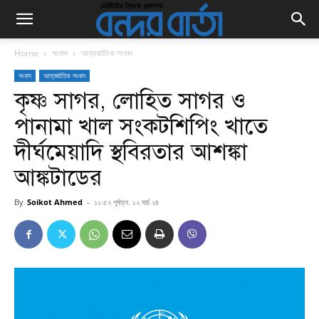
Home
সংবাদ
আন্তর্জাতিক সংবাদ
সংবাদ
আন্তর্জাতিক সংবাদ
কৃষ্ণ সাগর, লোহিত সাগর ও
পানামা খাল সংকটশিপিং খাতে
দীর্ঘমেয়াদি স্থবিরতার আশঙ্কা
আঙ্কটাডের
By
Soikot Ahmed
-
১১:৫২ পূর্বাহ্ন, ১২ মার্চ ২৪