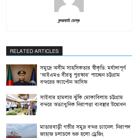
বন্দরবার্তা ডেস্ক
RELATED ARTICLES
সমুদ্রে অসীম সাহসিকতার স্বীকৃতি: মর্যাদাপূর্ণ
‘আইএমও বীরত্ব পুরস্কার’ পাচ্ছেন চট্টগ্রাম
বন্দরের ক্যাপ্টেন আসিফ
সাইবার হামলার ঝুঁকি মোকাবিলায় চট্টগ্রাম
বন্দরে অত্যাধুনিক নিরাপত্তা ব্যবস্থার উদ্বোধন
মাতারবাড়ী গভীর সমুদ্র বন্দর চ্যানেল: নিরাপদ
জাহাজ চলাচলে শুরু হলো ড্রেজিং