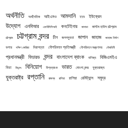
অর্থনীতি
আমদানি
ইউক্রেন
আইএমও
অর্থনৈতিক
ইইউ
উদ্যোগ
এনবিআর
কনটেইনার
কাস্টম হাউস চট্টগ্রাম
এফবিসিসিআই
কানাডা
চট্টগ্রাম বন্দর
জাপান
জাহাজ
চীন
জলদস্যুতা
চট্টগ্রাম
জাহাজ নির্মাণ
নৌপরিবহন প্রতিমন্ত্রী
নিরাপত্তা
ডলার
নৌপরিবহন মন্ত্রণালয়
নৌবাহিনী
দক্ষিণ কোরিয়া
বন্দর
প্রধানমন্ত্রী
বাংলাদেশ ব্যাংক
ফিচারড
বিজিএমইএ
বাণিজ্য
বিনিয়োগ
ভারত
বিডা
যুক্তরাজ্য
বিশ্বব্যাংক
মোংলা বন্দর
বিদ্যুৎ
রপ্তানি
যুক্তরাষ্ট্র
সমুদ্র
রেমিট্যান্স
রাশিয়া
রাজস্ব
রাশিয়া