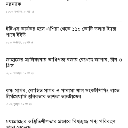
নরম্যাক
১২:৩৩ অপরাহ্ন, ১২ মার্চ ২৪
ইটিএস কার্যকর হলে এশিয়া থেকে ১১০ কোটি ডলার ট্যাক্স
পাবে ইইউ
১২:১৯ অপরাহ্ন, ১২ মার্চ ২৪
জাহাজের মালিকানায় আধিপত্য বজায় রেখেছে জাপান, চীন ও
গ্রিস
১২:১০ অপরাহ্ন, ১২ মার্চ ২৪
কৃষ্ণ সাগর, লোহিত সাগর ও পানামা খাল সংকটশিপিং খাতে
দীর্ঘমেয়াদি স্থবিরতার আশঙ্কা আঙ্কটাডের
১১:৫২ পূর্বাহ্ন, ১২ মার্চ ২৪
মধ্যপ্রাচ্যের অস্থিতিশীলতার প্রভাবে বিশ্বজুড়ে পণ্য পরিবহন
ভাড়া বেড়েছে