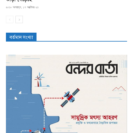
৬:৩০ অপরাহ্ন, ১৭ অক্টোবর ২৩
বর্তমান সংখ্যা