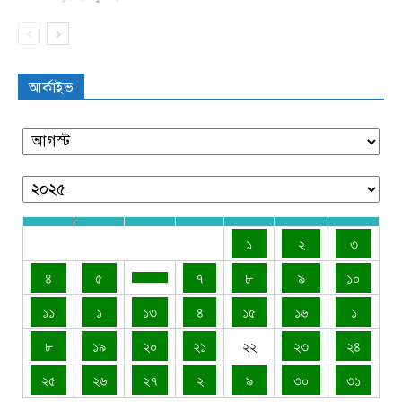
আর্কাইভ
১
২
৩
৪
৫
৭
৮
৯
১০
১১
১
১৩
৪
১৫
১৬
১
৮
১৯
২০
২১
২২
২৩
২৪
২৫
২৬
২৭
২
৯
৩০
৩১