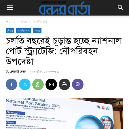
Home
ফিচার
আগামীর পথে
ফিচার
আগামীর পথে
সংবাদ
চলতি বছরেই চূড়ান্ত হচ্ছে ন্যাশনাল
পোর্ট স্ট্র্যাটেজি: নৌপরিবহন
উপদেষ্টা
By
বন্দরবার্তা ডেস্ক
-
৯:৪৮ পূর্বাহ্ন, ১২ নভেম্বর ২৫