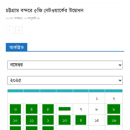
চট্টগ্রাম বন্দরে ৫জি নেটওয়ার্কের উদ্বোধন
১০:৩৩ অপরাহ্ন, ১২ জানুয়ারি ২৬
আর্কাইভ
১
২
৩
৪
৫
৭
৮
৯
১০
১১
১
১৩
৪
১৫
১৬