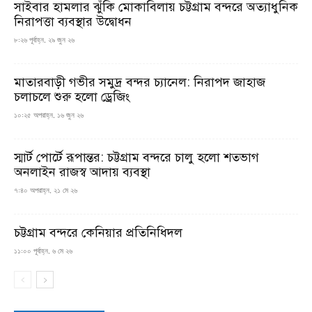
সাইবার হামলার ঝুঁকি মোকাবিলায় চট্টগ্রাম বন্দরে অত্যাধুনিক
নিরাপত্তা ব্যবস্থার উদ্বোধন
৮:২৬ পূর্বাহ্ন, ২৯ জুন ২৬
মাতারবাড়ী গভীর সমুদ্র বন্দর চ্যানেল: নিরাপদ জাহাজ
চলাচলে শুরু হলো ড্রেজিং
১০:২৫ অপরাহ্ন, ১৬ জুন ২৬
স্মার্ট পোর্টে রূপান্তর: চট্টগ্রাম বন্দরে চালু হলো শতভাগ
অনলাইন রাজস্ব আদায় ব্যবস্থা
৭:৪০ অপরাহ্ন, ২১ মে ২৬
চট্টগ্রাম বন্দরে কেনিয়ার প্রতিনিধিদল
১১:০০ পূর্বাহ্ন, ৬ মে ২৬