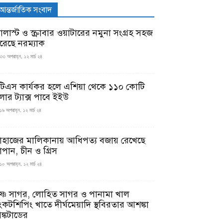
আন্তর্জাতিক সংবাদ
যালাস্ট ও স্ক্রাবার ওয়াটারের নমুনা সংগ্রহ সহজ
রেছে নরম্যাক
৩৩ অপরাহ্ন, ১২ মার্চ ২৪
টিএস কার্যকর হলে এশিয়া থেকে ১১০ কোটি
লার ট্যাক্স পাবে ইইউ
১৯ অপরাহ্ন, ১২ মার্চ ২৪
াহাজের মালিকানায় আধিপত্য বজায় রেখেছে
াপান, চীন ও গ্রিস
১০ অপরাহ্ন, ১২ মার্চ ২৪
ৃষ্ণ সাগর, লোহিত সাগর ও পানামা খাল
ংকটশিপিং খাতে দীর্ঘমেয়াদি স্থবিরতার আশঙ্কা
ঙ্কটাডের