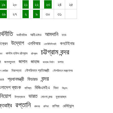
১৯
২০
২১
২২
২৩
২৪
২৫
২৬
২৭
২
৯
৩০
৩১
র্থনীতি
আমদানি
আইএমও
অর্থনৈতিক
ইইউ
উদ্যোগ
এনবিআর
কনটেইনার
ক্রেন
এফবিসিসিআই
চট্টগ্রাম বন্দর
কাস্টম হাউস চট্টগ্রাম
চট্টগ্রাম
াডা
জাপান
জাহাজ
ন
জলদস্যুতা
ডলার
জাহাজ নির্মাণ
নৌপরিবহন প্রতিমন্ত্রী
নিরাপত্তা
নৌপরিবহন মন্ত্রণালয়
ষিণ কোরিয়া
বন্দর
প্রধানমন্ত্রী
ফিচারড
াহিনী
ংলাদেশ ব্যাংক
বিজিএমইএ
বিডা
বাণিজ্য
বিদ্যুৎ
িনিয়োগ
ভারত
যুক্তরাজ্য
বিশ্বব্যাংক
মোংলা বন্দর
রপ্তানি
ক্তরাষ্ট্র
রেমিট্যান্স
রাশিয়া
রাজস্ব
রাশিয়া