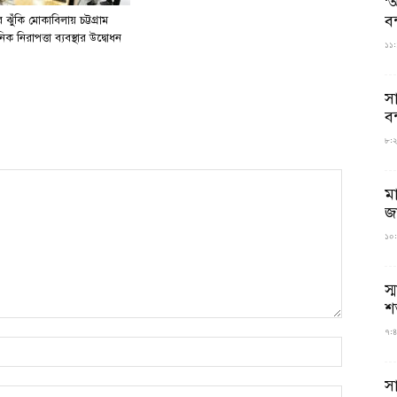
‘আ
ব
ঝুঁকি মোকাবিলায় চট্টগ্রাম
িক নিরাপত্তা ব্যবস্থার উদ্বোধন
১১:
স
বন
৮:২৬
ম
জ
১০:
স্
শ
৭:৪
স