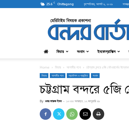
C
25.6
বৃহস্পতিবার, আগস্ট ৬, ২০২৬
সাবস্ক্
Chittagong
বন্দরবার্তা
ফিচার
সংবাদ
ইনফোগ্রাফিক্স
Home
ফিচার
আগামীর পথে
চট্টগ্রাম বন্দরে ৫জি নেটওয়ার্কের উদ্বোধ
ফিচার
আগামীর পথে
প্রকৌশল ও প্রযুক্তি
সংবাদ
চট্টগ্রাম বন্দরে ৫জি
By
ওমর ফারুক ইমন
-
১০:৩৩ অপরাহ্ন, ১২ জানুয়ারি ২৬