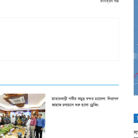
কার্যক্রম শুরু
মাতারবাড়ী গভীর সমুদ্র বন্দর চ্যানেল: নিরাপদ
জাহাজ চলাচলে শুরু হলো ড্রেজিং
সম