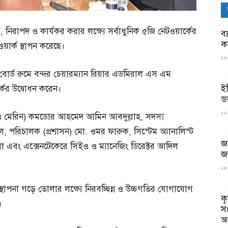
, নিরাপদ ও কার্যকর করার লক্ষ্যে সর্বাধুনিক ৫জি নেটওয়ার্কের
ব্
ক
ার্ক স্থাপন করেছে।
১২:
ের বোর্ড রুমে বন্দর চেয়ারম্যান রিয়ার এডমিরাল এস এম
ই
্কের উদ্বোধন করেন।
ড
১২:
ার ও মেরিন) কমডোর আহমেদ আমিন আবদুল্লাহ, সদস্য
পরিচালক (প্রশাসন) মো. ওমর ফারুক, সিস্টেম অ্যানালিস্ট
জ
এবং এক্সেনটেকেরে সিইও ও ম্যানেজিং ডিরেক্টর আদিল
জ
১২:
ব্যবস্থাপনা গড়ে তোলার লক্ষ্যে নিরবচ্ছিন্ন ও উচ্চগতির যোগাযোগ
ক
।
স
আ