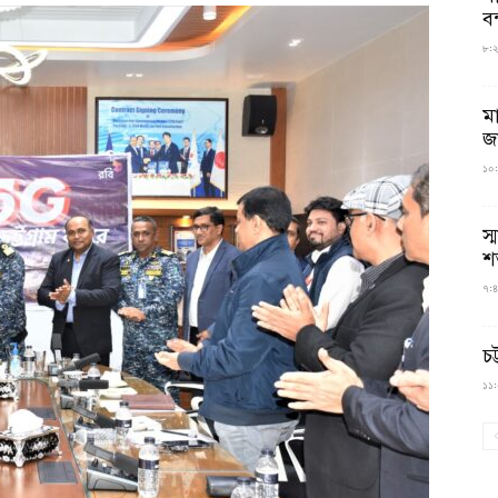
বন
৮:২৬
ম
জ
১০:
স্
শ
৭:৪
চট
১১:০