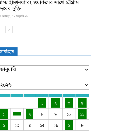
যান্ড ইঞ্জিনিয়ারিং ওয়ার্কসের সাথে চট্টগ্রাম
্দরের চুক্তি
৪ অপরাহ্ন, ১১ জানুয়ারি ২৬
আর্কাইভ
১
২
৩
৪
৫
৭
৮
৯
১০
১১
১
১৩
৪
১৫
১৬
১
৮