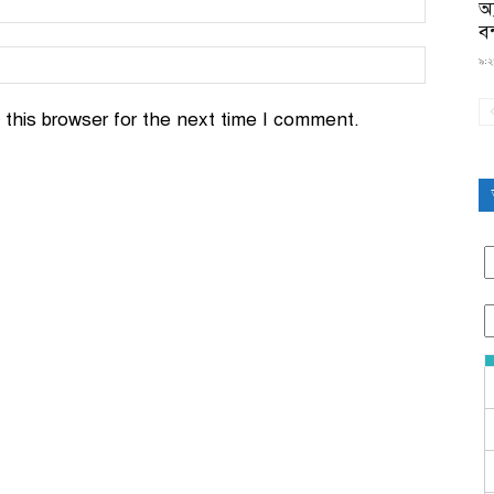
অ্
বন
৯:২
this browser for the next time I comment.