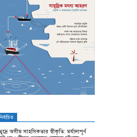
নির্বাচিত
ুদ্রে অসীম সাহসিকতার স্বীকৃতি: মর্যাদাপূর্ণ