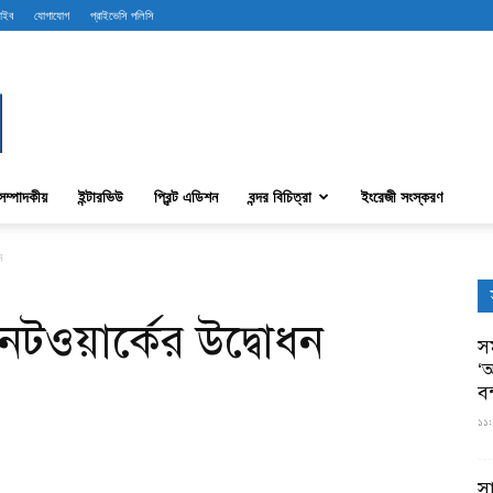
রাইব
যোগাযোগ
প্রাইভেসি পলিসি
সম্পাদকীয়
ইন্টারভিউ
প্রিন্ট এডিশন
বন্দর বিচিত্রা
ইংরেজী সংস্করণ
ন
 নেটওয়ার্কের উদ্বোধন
সম
‘আ
ব
১১:
স