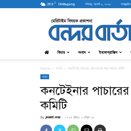
C
29.9
শনিবার, আগস্ট ৮, ২০২৬
সাবস্ক্রাইব
Chittagong
বন্দরবার্তা
ফিচার
সংবাদ
ইনফোগ্রাফিক্স
Home
সংবাদ
কনটেইনার পাচারের চেষ্টা তদন্তে উচ্চ পর্যায়ের কমিটি
সংবাদ
কনটেইনার পাচারের চেষ
কমিটি
By
বন্দরবার্তা ডেস্ক
-
১০:৫৪ পূর্বাহ্ন, ২ এপ্রিল ২৬