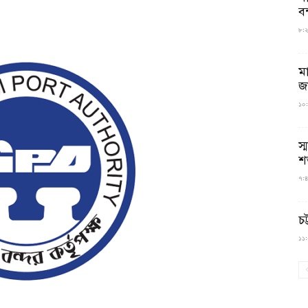
বন
৮:২৬
ম
জ
১০:
স্
শ
৭:৪
চট
১১:০