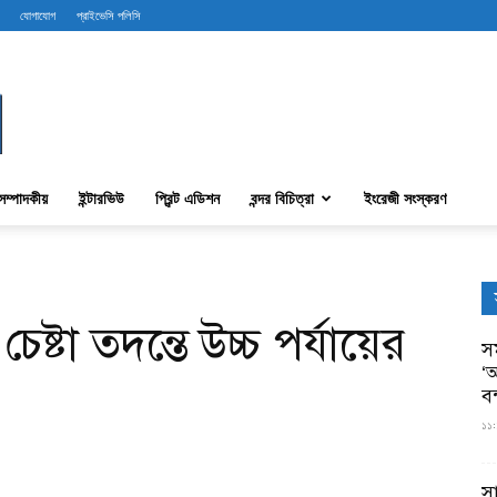
যোগাযোগ
প্রাইভেসি পলিসি
সম্পাদকীয়
ইন্টারভিউ
প্রিন্ট এডিশন
বন্দর বিচিত্রা
ইংরেজী সংস্করণ
্টা তদন্তে উচ্চ পর্যায়ের
সম
‘আ
ব
১১:
স