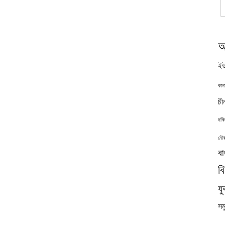
অ
ইউ
কান
চী
দক্
নৌব
বা
ব
যু
সমু