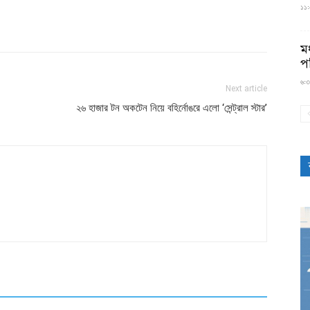
১১:৫
মধ
প
৬:৩
Next article
২৬ হাজার টন অকটেন নিয়ে বহির্নোঙরে এলো ‘সেন্ট্রাল স্টার’