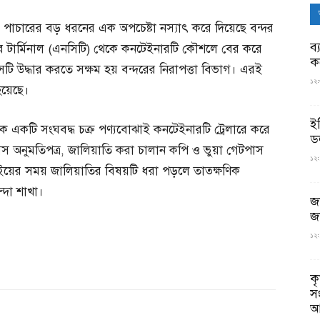
ার পাচারের বড় ধরনের এক অপচেষ্টা নস্যাৎ করে দিয়েছে বন্দর
ব্
ার টার্মিনাল (এনসিটি) থেকে কনটেইনারটি কৌশলে বের করে
ক
 উদ্ধার করতে সক্ষম হয় বন্দরের নিরাপত্তা বিভাগ। এরই
১২:
হয়েছে।
ই
ে একটি সংঘবদ্ধ চক্র পণ্যবোঝাই কনটেইনারটি ট্রেলারে করে
ড
স অনুমতিপত্র, জালিয়াতি করা চালান কপি ও ভুয়া গেটপাস
১২:
াইয়ের সময় জালিয়াতির বিষয়টি ধরা পড়লে তাত্ক্ষণিক
্দা শাখা।
জ
জ
১২:
ক
স
আ