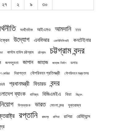
২৭
২
৯
৩০
র্থনীতি
আমদানি
আইএমও
অর্থনৈতিক
ইইউ
উদ্যোগ
এনবিআর
কনটেইনার
ক্রেন
এফবিসিসিআই
চট্টগ্রাম বন্দর
কাস্টম হাউস চট্টগ্রাম
চট্টগ্রাম
াডা
জাপান
জাহাজ
ন
জলদস্যুতা
ডলার
জাহাজ নির্মাণ
নৌপরিবহন প্রতিমন্ত্রী
নিরাপত্তা
নৌপরিবহন মন্ত্রণালয়
ষিণ কোরিয়া
বন্দর
প্রধানমন্ত্রী
ফিচারড
াহিনী
ংলাদেশ ব্যাংক
বিজিএমইএ
বিডা
বাণিজ্য
বিদ্যুৎ
িনিয়োগ
ভারত
যুক্তরাজ্য
বিশ্বব্যাংক
মোংলা বন্দর
রপ্তানি
ক্তরাষ্ট্র
রেমিট্যান্স
রাশিয়া
রাজস্ব
রাশিয়া
দ্র