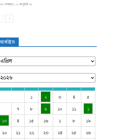
৩৩ অপরাহ্ন, ১২ জানুয়ারি ২৬
আর্কাইভ
১
২
৩
৪
৫
৭
৮
৯
১০
১১
১
১৩
৪
১৫
১৬
১
৮
১৯
২০
২১
২২
২৩
২৪
২৫
২৬