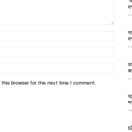
‘আ
ব
১১:
স
বন
৮:২৬
ম
জ
১০:
this browser for the next time I comment.
স্
শ
৭:৪
চট