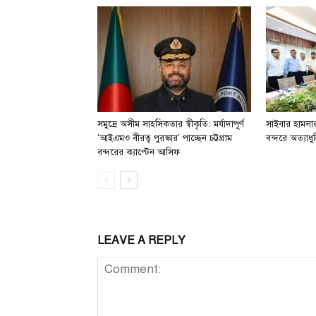
সমুদ্রে অসীম সাহসিকতার স্বীকৃতি: মর্যাদাপূর্ণ
সাইবার হামলার 
‘আইএমও বীরত্ব পুরস্কার’ পাচ্ছেন চট্টগ্রাম
বন্দরে অত্যাধুন
বন্দরের ক্যাপ্টেন আসিফ
LEAVE A REPLY