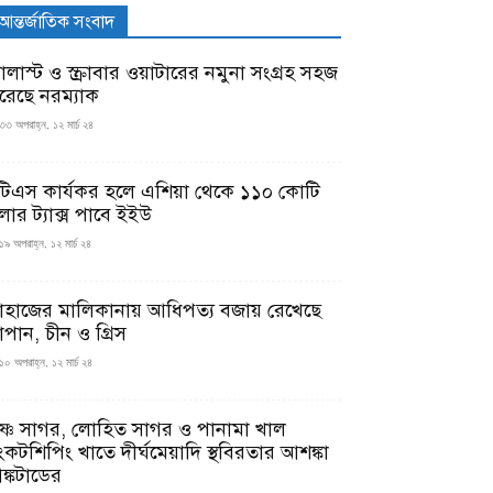
আন্তর্জাতিক সংবাদ
যালাস্ট ও স্ক্রাবার ওয়াটারের নমুনা সংগ্রহ সহজ
রেছে নরম্যাক
৩৩ অপরাহ্ন, ১২ মার্চ ২৪
টিএস কার্যকর হলে এশিয়া থেকে ১১০ কোটি
লার ট্যাক্স পাবে ইইউ
১৯ অপরাহ্ন, ১২ মার্চ ২৪
াহাজের মালিকানায় আধিপত্য বজায় রেখেছে
াপান, চীন ও গ্রিস
১০ অপরাহ্ন, ১২ মার্চ ২৪
ৃষ্ণ সাগর, লোহিত সাগর ও পানামা খাল
ংকটশিপিং খাতে দীর্ঘমেয়াদি স্থবিরতার আশঙ্কা
ঙ্কটাডের